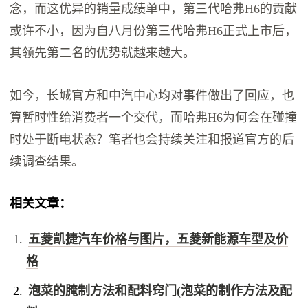
念，而这优异的销量成绩单中，第三代哈弗H6的贡献
或许不小，因为自八月份第三代哈弗H6正式上市后，
其领先第二名的优势就越来越大。
如今，长城官方和中汽中心均对事件做出了回应，也
算暂时性给消费者一个交代，而哈弗H6为何会在碰撞
时处于断电状态？笔者也会持续关注和报道官方的后
续调查结果。
相关文章：
五菱凯捷汽车价格与图片，五菱新能源车型及价
格
泡菜的腌制方法和配料窍门(泡菜的制作方法及配