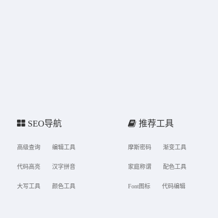
SEO导航
推荐工具
高级查询
编辑工具
摩斯密码
渐变工具
代码高亮
汉字拼音
家庭称谓
配色工具
大写工具
颜色工具
Font图标
代码编辑