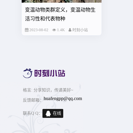
变温动物类群定义，变温动物生
活习性和代表物种
2023-08-02
1.4K
时刻小站
格言
: 分享知识，传递美好~
huafengpp@qq.com
反馈邮箱：
联系Q Q：
在线
交谈