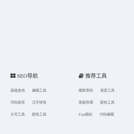
SEO导航
推荐工具
高级查询
编辑工具
摩斯密码
渐变工具
代码高亮
汉字拼音
家庭称谓
配色工具
大写工具
颜色工具
Font图标
代码编辑