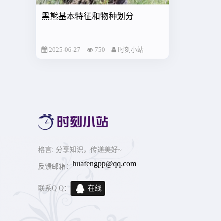
黑熊基本特征和物种划分
2025-06-27
750
时刻小站
格言
: 分享知识，传递美好~
huafengpp@qq.com
反馈邮箱：
联系Q Q：
在线
交谈