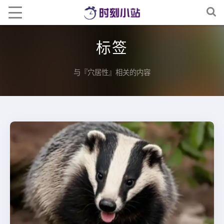
标签
与『穴居性』相关的内容