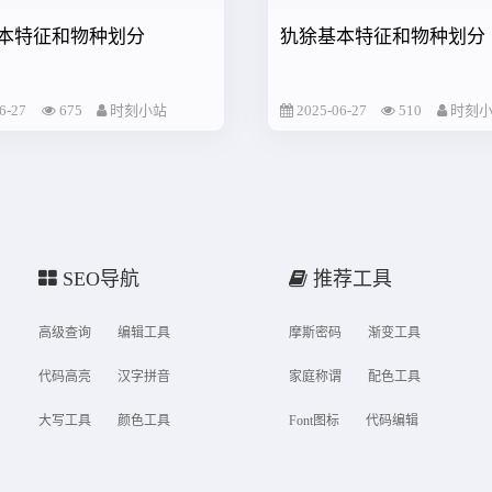
本特征和物种划分
犰狳基本特征和物种划分
6-27
675
时刻小站
2025-06-27
510
时刻
SEO导航
推荐工具
高级查询
编辑工具
摩斯密码
渐变工具
代码高亮
汉字拼音
家庭称谓
配色工具
大写工具
颜色工具
Font图标
代码编辑