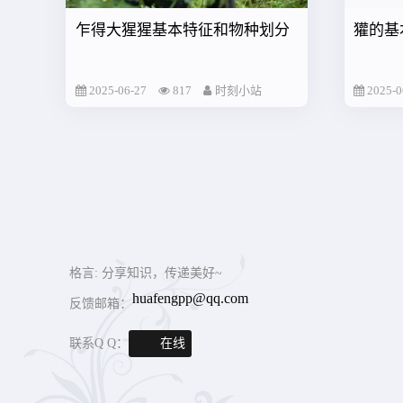
乍得大猩猩基本特征和物种划分
獾的基
2025-06-27
817
时刻小站
2025-0
格言
: 分享知识，传递美好~
huafengpp@qq.com
反馈邮箱：
联系Q Q：
在线
交谈