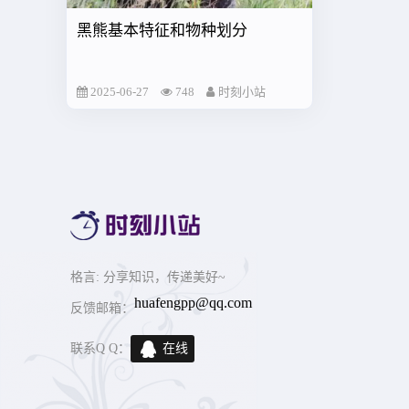
黑熊基本特征和物种划分
2025-06-27
748
时刻小站
格言
: 分享知识，传递美好~
huafengpp@qq.com
反馈邮箱：
联系Q Q：
在线
交谈