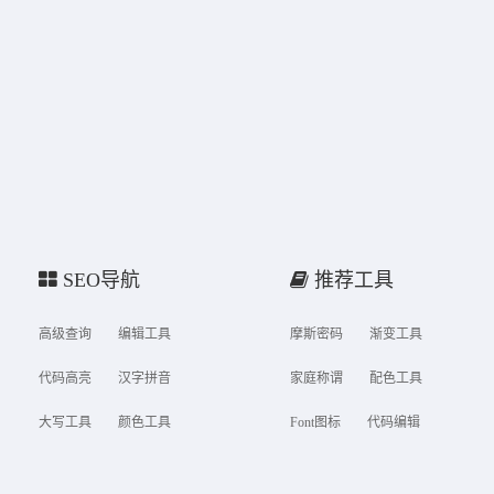
SEO导航
推荐工具
高级查询
编辑工具
摩斯密码
渐变工具
代码高亮
汉字拼音
家庭称谓
配色工具
大写工具
颜色工具
Font图标
代码编辑