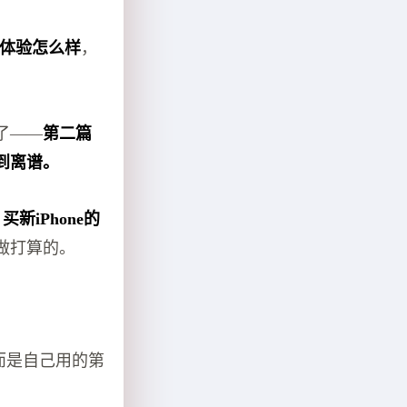
16体验怎么样
，
了——
第二篇
到离谱。
：
买新iPhone的
做打算的。
而是自己用的第