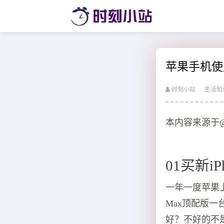
苹果手机使
时刻小站
生活知
本内容来源于
01买新i
一年一度苹果上
Max顶配版
好？不好的不