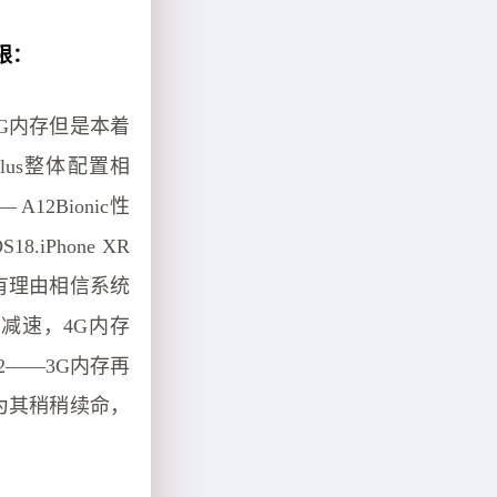
限：
虽有3G内存但是本着
Plus整体配置相
A12Bionic性
iPhone XR
此有理由相信系统
性能增长减速，4G内存
E2——3G内存再
会为其稍稍续命，