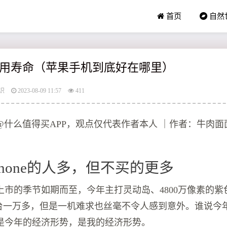
首页
自然
用寿命（苹果手机到底好在哪里）
识
2023-08-09 11:57
411
@什么值得买APP，观点仅代表作者本人 ｜作者：牛肉面
Phone的人多，但不买的更多
市的季节如期而至，今年主打灵动岛、4800万像素的紫色iPho
一台一万多，但是一机难求也丝毫不令人感到意外。谁说今
是今年的经济形势，是我的经济形势。