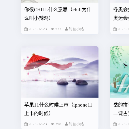
你很CHILL什么意思（chill为什
冬奥会
么叫小辣鸡）
奥运会
2023-02-23
577
时刻小站
2023-0
苹果11什么时候上市（iphone11
岳的拼
上市的时候）
二课古
2023-02-23
398
时刻小站
2023-0