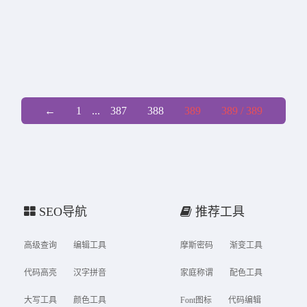
←
1
...
387
388
389
389 / 389
SEO导航
推荐工具
高级查询
编辑工具
摩斯密码
渐变工具
代码高亮
汉字拼音
家庭称谓
配色工具
大写工具
颜色工具
Font图标
代码编辑