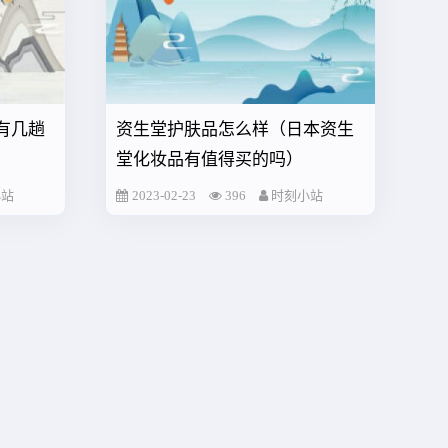
有几趟
资生堂护肤品怎么样（日本资生
堂化妆品有值得买的吗）
小站
2023-02-23
396
时刻小站