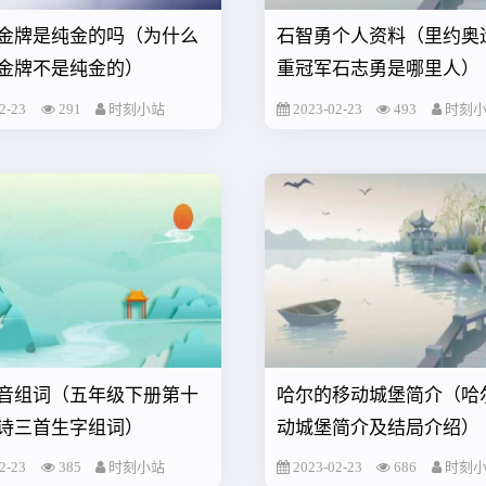
金牌是纯金的吗（为什么
石智勇个人资料（里约奥
金牌不是纯金的）
重冠军石志勇是哪里人）
2-23
291
时刻小站
2023-02-23
493
时刻
音组词（五年级下册第十
哈尔的移动城堡简介（哈
诗三首生字组词）
动城堡简介及结局介绍）
2-23
385
时刻小站
2023-02-23
686
时刻