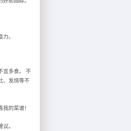
的好胆固醇。
疫力。
不宜多食。 不
吐、发烧等不
看我的菜谱！
建议。