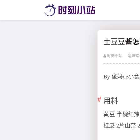
土豆豆酱怎
时刻小站
趣味常
By 俊妈de小
用料
黄豆 半碗红辣椒
桂皮 2片山奈