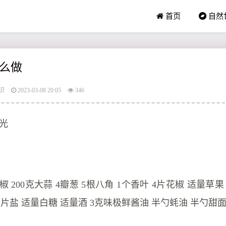
首页
自然
么做
识
2023-03-08 20:05
346
食光
 200克大蒜 4瓣葱 5根八角 1个香叶 4片花椒 适量草果
 2片盐 适量白糖 适量酒 3克味极鲜酱油 半勺蚝油 半勺甜面