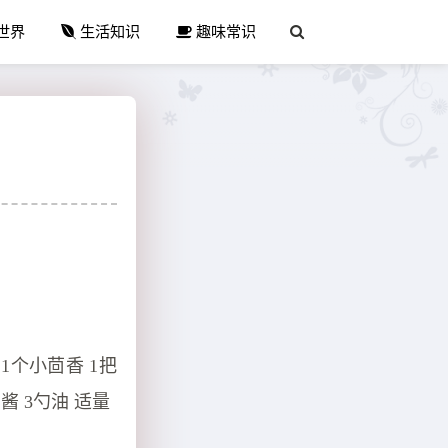
世界
生活知识
趣味常识
 1个小茴香 1把
酱 3勺油 适量