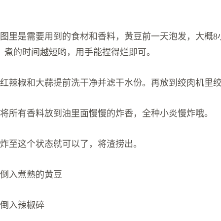
；图里是需要用到的食材和香料，黄豆前一天泡发，大概8
，煮的时间越短哟，用手能捏得烂即可。
；红辣椒和大蒜提前洗干净并滤干水份。再放到绞肉机里
；将所有香料放到油里面慢慢的炸香，全种小炎慢炸哦。
；炸至这个状态就可以了，将渣捞出。
；倒入煮熟的黄豆
；倒入辣椒碎