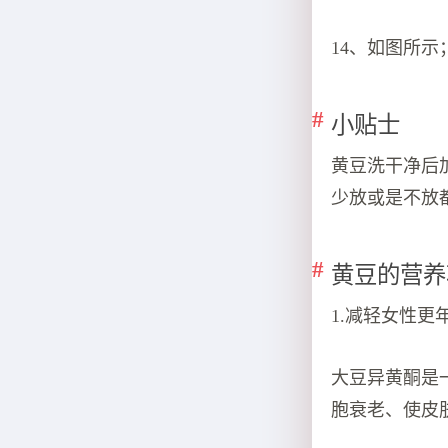
14、如图所
小贴士
黄豆洗干净后
少放或是不放
黄豆的营养
1.减轻女性更
大豆异黄酮是
胞衰老、使皮