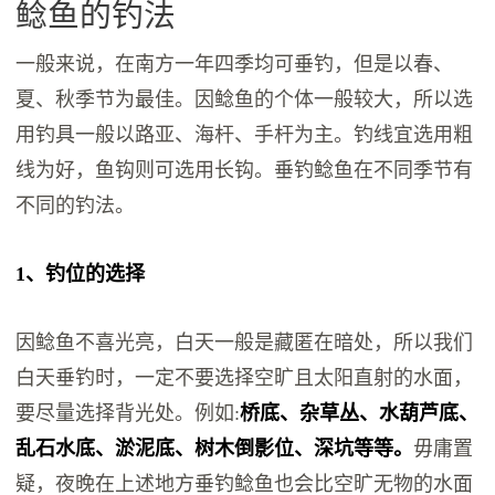
鲶鱼的钓法
一般来说，在南方一年四季均可垂钓，但是以春、
夏、秋季节为最佳。因鲶鱼的个体一般较大，所以选
用钓具一般以路亚、海杆、手杆为主。钓线宜选用粗
线为好，鱼钩则可选用长钩。垂钓鲶鱼在不同季节有
不同的钓法。
1、钓位的选择
因鲶鱼不喜光亮，白天一般是藏匿在暗处，所以我们
白天垂钓时，一定不要选择空旷且太阳直射的水面，
要尽量选择背光处。例如:
桥底、杂草丛、水葫芦底、
乱石水底、淤泥底、树木倒影位、深坑等等。
毋庸置
疑，夜晚在上述地方垂钓鲶鱼也会比空旷无物的水面