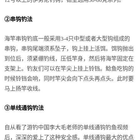
②串钩钓法
海竿串钩钓底一般采用3-4只中型或者大型钩组成的
串钩，串钩尾端须系坠子，钩上挂上活饵。饵钩抛出
到位后，须紧绷钓线，压低竿身，然后将海竿固定在
支架上。钓友们可以在竿尖上挂上铃铛。鲶鱼吃钩的
时候铃铛会响，同时竿尖会向下点头再点头。此时要
马上扬竿收线。
③单线通钩钓法
自从看了游钓中国李大毛老师的单线通钩钓鱼视频
后，深深的爱上了这种安全感。单线通钩最大的优点