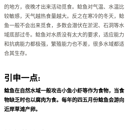
的地方，夜晚才出来活动觅食。鲶鱼对气温、水温比
较敏感，天气越热食量越大。反之在寒冷的冬天，鲶
鱼一般不会出来觅食，多数会潜伏在淤泥、石洞等水
域底部过冬。鲶鱼对水质没有太大的要求，适应能力
和抗病能力都极强，繁殖能力也不差，很多水域都适
合其生存。
引申一点:
鲶鱼在自然水域一般攻击小鱼小虾等作为食物，当食
物缺乏时也以腐肉为食。每年的四五月份鲶鱼会游向
近岸草滩产卵。