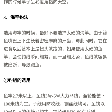
作的时候竿子呈45度角指向天空。
3、海竿钓法
选用海竿的时候，最好不要选择太硬的海竿。由于鲶
鱼嘴巴上下生长着密密麻麻的牙齿，与此同时，它在
进食以后基本上是扭头就跑的，如果使用太硬的鱼
竿，会使钓线瞬间绷紧，而一旦绷太紧，鱼线就容易
被磨断，导致跑鱼。
①钓组的选用
鱼竿2.7米以上，鱼线3号-6号大力马线，渔轮能装下
100米线为宜。子线用防咬线、钢丝线均可。鱼钩以
12号以上的伊势尼钓钩，铅坠选用30-80克系列。