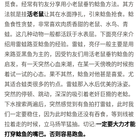
觅食。经常有钓友分享用小老鼠垂钓鲶鱼方法。其方
法就是挂
活老鼠
让其在水面挣扎，引来鲶鱼抢食。鲶
鱼食性贪婪，非常喜欢肉质香甜的老鼠、水鸟、青
蛙。这几种动物一般都活跃于水表层。下面亮仔来介
绍用雷蛙路亚鲶鱼的经验。雷蛙，亮仔一般主要是用
来路亚黑鱼为主的，因受钓友们用活老鼠垂钓鲶鱼的
启发，有一天突然心血来潮，在某一天傍晚的时候抱
着试一试的心态。果不其然，鲶鱼对他甚是喜爱。尤
其适合蛙类很多的钓点。雷蛙那入水后优美的泳姿。
突然的停顿、跳动，深深的吸引着老奸巨猾的老鲶。
下水搜索两遍后，突然感觉到有鱼拍打雷蛙，此时我
们一定要稳住，因为此时鲶鱼还没有吞食，等到线被
拉着走的时候，立马扬竿猛抽。切记:
一定要大力才能
打穿鲶鱼的嘴巴。否则容易跑鱼。