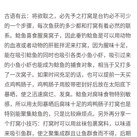
古语有云：将欲取之，必先予之打窝是台钓必不可少
的一个步骤，每次鱼获的多少都和打窝有着必然的联
系。鲶鱼喜食腥臭窝子，因此垂钓鲶鱼是可以用动物
的血液或者动物的肝脏拌泥来打窝，因为腥味十足，
能在吸引鲶鱼的同时也吸引各类小鱼小虾，吸引过来
的小鱼小虾也能成为鲶鱼的捕食对象，相当于又打多
了一次窝子。如果时间充足的话，也可以提前一天买
点鸡鸭肠子，鸡鸭肠子用胶带密封好后放在太阳底下
暴晒，使之迅速腐烂、发臭。鲶鱼对腐味食物特别敏
感，所以用太阳暴晒后腐味十足的鸡鸭肠子打窝也是
特别能聚集鲶鱼的，只是比较麻烦点。另外再分享一
个打窝小技巧：打窝时可以用丝袜包裹窝料，以味道
来吸引鱼群，使之聚集成群且让鱼群食而不得，后期