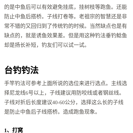
的是中鱼后可以有效避免挂底，挂树枝等跑鱼。还能
防止中鱼后搭桥。子线打卷等。老祖宗的智慧还是非
常不错的又回归到了传统钓的时候。当然缺点也是有
缺点的，就是诱鱼效果差。但是用这种钓法垂钓鲶鱼
却是扬长补短，钓友们可以试一试。
台钓钓法
手竿钓法可参考上面所说的选位来进行选点。主线选
择尼龙线6号以上，子线建议用防咬线或者钢丝线。
子线对折后长度建议40-60公分，选择这么长的子线
是防止中鱼后子线搭桥。造成跑鱼现象。
1、打窝