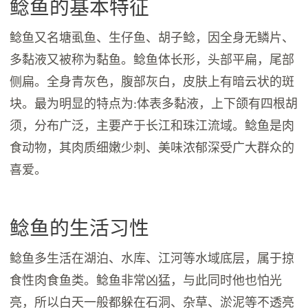
鲶鱼的基本特征
鲶鱼又名塘虱鱼、生仔鱼、胡子鲶，因全身无鳞片、
多黏液又被称为黏鱼。鲶鱼体长形，头部平扁，尾部
侧扁。全身青灰色，腹部灰白，皮肤上有暗云状的斑
块。最为明显的特点为:体表多黏液，上下颌有四根胡
须，分布广泛，主要产于长江和珠江流域。鲶鱼是肉
食动物，其肉质细嫩少刺、美味浓郁深受广大群众的
喜爱。
鲶鱼的生活习性
鲶鱼多生活在湖泊、水库、江河等水域底层，属于掠
食性肉食鱼类。鲶鱼非常凶猛，与此同时他也怕光
亮，所以白天一般都躲在石洞、杂草、淤泥等不透亮