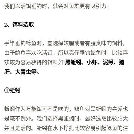
我们以活饵垂钓时，就会对鱼群更有吸引力。
2、饵料选取
手竿垂钓鲶鱼时，宜选择较腥或者有腥臭味的饵料，
由于鲶鱼喜欢吃活饵，所以亮仔垂钓鲶鱼时，比较喜
欢较为容易获得的饵料如:
黑蚯蚓、小虾、泥鳅、猪
肝、大青虫等。
①蚯蚓
蚯蚓作为万能饵可不是吹的，鲶鱼对黑蚯蚓的喜爱也
是毫不例外。我们选择黑蚯蚓时，最好选取比较肥大
并且是活的。蚯蚓在水下挣扎比较容易引起鲶鱼的注