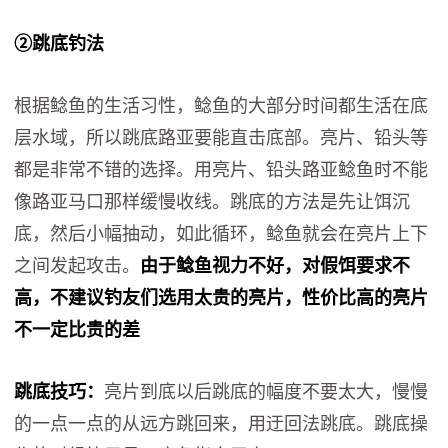
②跳底钓法
根据鲶鱼的生活习性，鲶鱼的大部分时间都生活在底
层水域，所以跳底路亚要能直击底部。亮片、铅头等
都是非常不错的选择。用亮片、铅头路亚鲶鱼时不能
像路亚马口那样缓慢收线。跳底的方法是先让饵沉
底，然后小幅抽动，如此循环，鲶鱼就会在亮片上下
之间发起攻击。
由于鲶鱼视力不好，对假饵要求不
高，不建议钓友们选用太贵的亮片，性价比高的亮片
不一定比贵的差
跳底技巧：
亮片到底以后跳底的幅度不要太大，慢慢
的一点一点的从远方跳回来，用迂回法跳底。跳底操