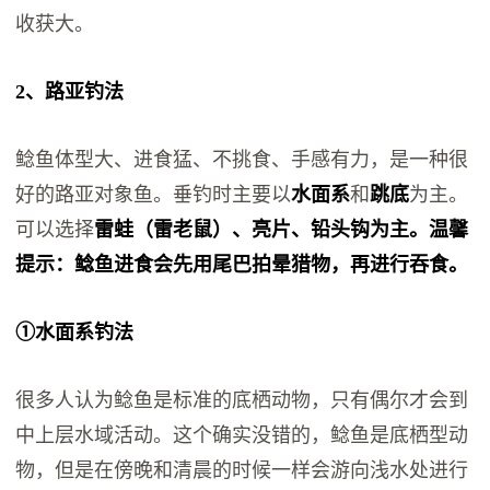
收获大。
2、路亚钓法
鲶鱼体型大、进食猛、不挑食、手感有力，是一种很
好的路亚对象鱼。垂钓时主要以
水面系
和
跳底
为主。
可以选择
雷蛙（雷老鼠）、亮片、铅头钩为主。温馨
提示：鲶鱼进食会先用尾巴拍晕猎物，再进行吞食。
①水面系钓法
很多人认为鲶鱼是标准的底栖动物，只有偶尔才会到
中上层水域活动。这个确实没错的，鲶鱼是底栖型动
物，但是在傍晚和清晨的时候一样会游向浅水处进行