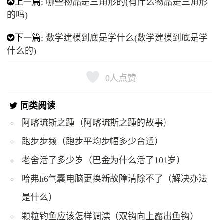
上一篇:
哪些物品是三角形的(有什么物品是三角形
的吗)
下一篇:
数学建模到底是学什么(数学建模到底是学
什么的)
0
人点赞
同类阅读
阿喀琉斯之踵（阿喀琉斯之踵的故事）
跑步步频（跑步平均步幅多少合适）
老舍活了多少岁（巴金为什么活了101岁）
哈弗h6气囊电脑更换新故障清除不了（解决办法
是什么）
颗粒钓鱼应该怎样调漂（双钩向上露出鱼钩）