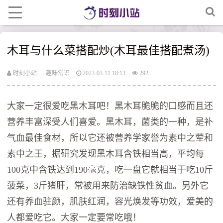
木耳与什么菜搭配炒(木耳最佳搭配煮汤)
时刻小站
趣味常识
2023-03-11 18:13
292
大家一定很爱吃黑木耳吧！黑木耳脆脆的口感而且还
营养丰富深受人们喜爱。黑木耳，菌类的一种，是补
气血最佳食材，所以它还被营养学家誉为素中之荤和
素中之王，据研究发现黑木耳含铁相当高，平均每
100克中含铁达到190毫克，吃一盘它就相当于吃10斤
菠菜，3斤猪肝，常被用来防治缺铁性贫血。另外它
还有养血驻颜，肌肤红润，容光焕发等功效，爱美的
人都爱吃它。大家一定要常吃哦！