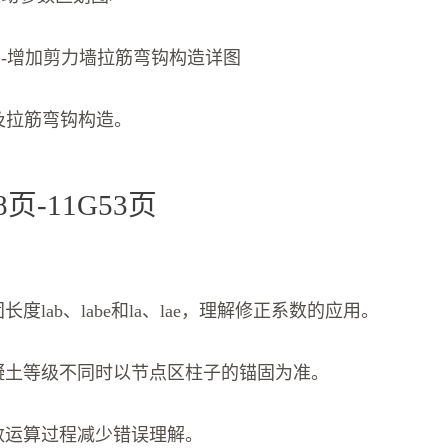
构件-增加剪力墙拉筋弯钩构造详图
箍筋及拉筋弯钩构造。
8页-11G53页
长度lab、labe和la、lae，理解修正系数的应用。
混凝土等级不同时以节点区柱子的锚固为准。
系数运算过程减少错误理解。