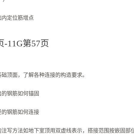
础内定位筋增点
3页-11G第57页
在基础顶面，了解各种连接的构造要求。
出的钢筋如何锚固
径的钢筋如何连接
位的注写方法如地下室顶用双虚线表示，搭接范围按嵌固部位