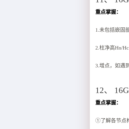
重点掌握：
1.未包括嵌固部
2.柱净高Hn/
3.增点，如
12、 16
重点掌握：
①了解各节点构