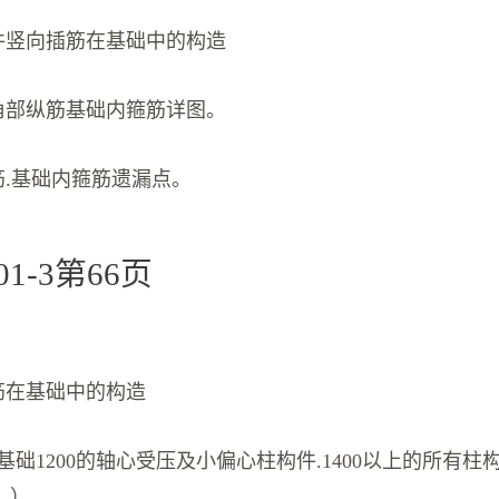
构件竖向插筋在基础中的构造
件角部纵筋基础内箍筋详图。
筋.基础内箍筋遗漏点。
101-3第66页
筋在基础中的构造
（基础1200的轴心受压及小偏心柱构件.1400以上的所有
。）