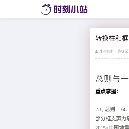
转换柱和框
时刻小站
趣味常
总则与一
重点掌握：
2.1, 总则-
部分框支剪力墙
2015<中国