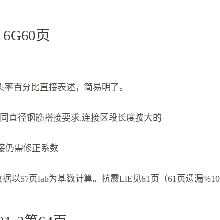
16G60页
头率百分比直接表述，简易明了。
不同直径钢筋搭接要求.连接区段长度按大的
扎搭接仍需修正系数
据以57页lab为基数计算。抗震LlE见61页（61页遗漏%1