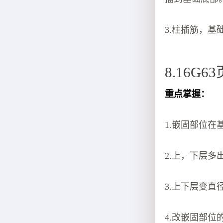
3.柱插筋，基
8.16G6
重点掌握：
1.嵌固部位
2.上，下层多
3.上下层变直
4.改嵌固部