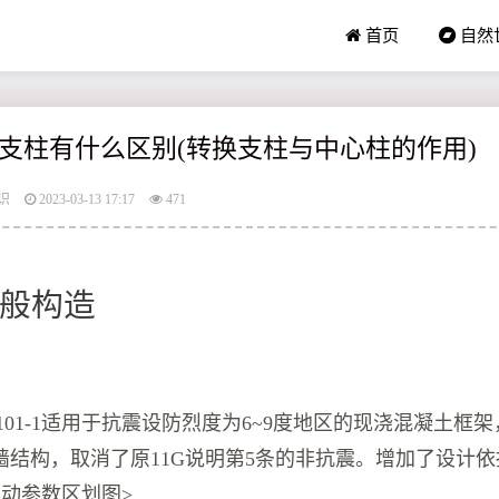
首页
自然
支柱有什么区别(转换支柱与中心柱的作用)
识
2023-03-13 17:17
471
般构造
-16G101-1适用于抗震设防烈度为6~9度地区的现浇混凝土
结构，取消了原11G说明第5条的非抗震。增加了设计依据GB
地震动参数区划图>