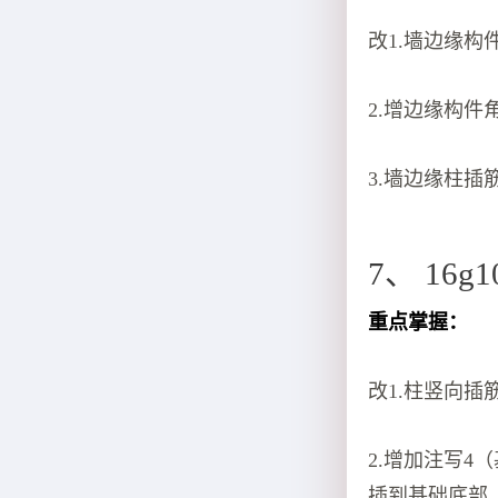
改1.墙边缘
2.增边缘构
3.墙边缘柱插
7、 16g
重点掌握：
改1.柱竖向插
2.增加注写4
插到基础底部