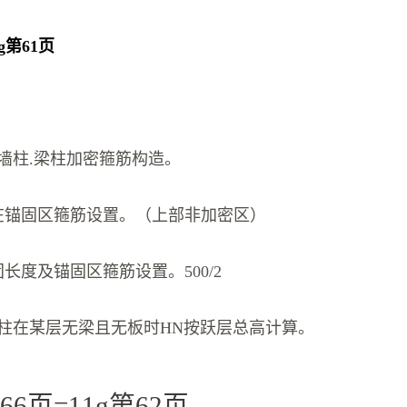
1g第61页
墙柱.梁柱加密箍筋构造。
在锚固区箍筋设置。（上部非加密区）
长度及锚固区箍筋设置。500/2
柱在某层无梁且无板时HN按跃层总高计算。
G66页=11g第62页