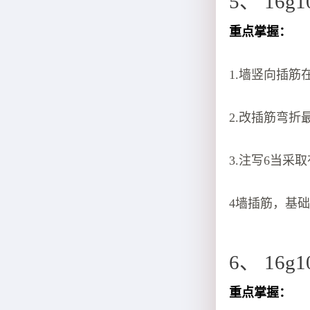
5、 16g
重点掌握：
1.墙竖向插
2.改插筋弯折最
3.注写6当采
4墙插筋，基
6、 16g
重点掌握：