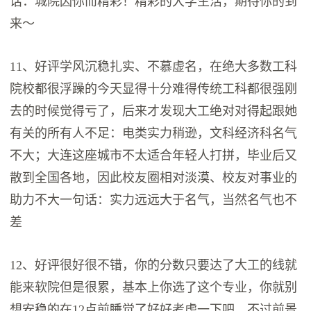
话：城院因你而精彩！精彩的大学生活，期待你的到
来～
11、好评学风沉稳扎实、不慕虚名，在绝大多数工科
院校都很浮躁的今天显得十分难得传统工科都很强刚
去的时候觉得亏了，后来才发现大工绝对对得起跟她
有关的所有人不足：电类实力稍逊，文科经济科名气
不大；大连这座城市不太适合年轻人打拼，毕业后又
散到全国各地，因此校友圈相对淡漠、校友对事业的
助力不大一句话：实力远远大于名气，当然名气也不
差
12、好评很好很不错，你的分数只要达了大工的线就
能来软院但是很累，基本上你选了这个专业，你就别
想安稳的在12点前睡觉了好好考虑一下吧，不过前景