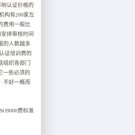
影响认证价格的
机构有200家左
的费用一般比
司安排审核时间
报的人数越多
1认证培训费的
括组织各部门
其它一些必须的
，不好一概而
9000费标准