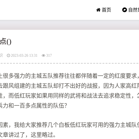
首页
自然
()
识
2023-03-26 13:31
317
土很多强力的主城五队推荐往往都伴随着一定的红度要求
去跟风组建的主城五队却打不出好的战报，因为人家高红
性，而低红玩家如果用同样的武将和战法去追求稳定性，
兵力和一百多点属性的队伍？
因素，我给大家推荐几个白板低红玩家可用的强力主城队
文章讲过了，这里略过。