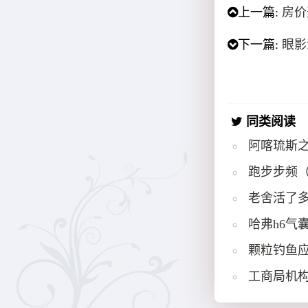
上一篇:
房价
下一篇:
眼影
同类阅读
阿喀琉斯
跑步步频
老舍活了多
哈弗h6气
颗粒钓鱼
工商局机