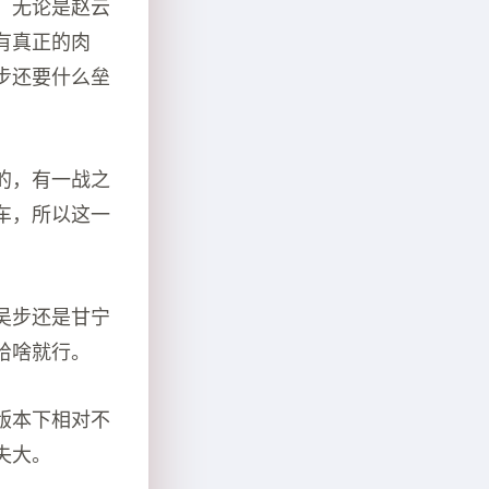
，无论是赵云
有真正的肉
步还要什么垒
的，有一战之
车，所以这一
吴步还是甘宁
给啥就行。
版本下相对不
失大。