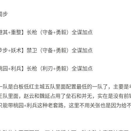
蜀步
避其+重整】长枪（守备+勇毅）全谋加点
步步+妖术】禁卫（守备+勇毅）全谋加点
桃园+利兵】长枪（利刃+勇毅）全谋加点
一队是白板低红主城五队里面配置最低的一队了，主要是
王队里面，赵云和魏延占用了垒石和并无，实在是没有前
只能带桃园+利兵这种老套路，这里不用关张也是因为给