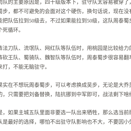
肉队的主要原因是，四十级版本下，驻守队太容易被穿了
蜀步，都不可避免的会面对这个硬伤，换句话说，现在没
能把队伍拉到50级去，不过如果能拉到50级，这队周泰蜀
个死循环。
阵法刀队、流氓队、网红队等队伍时，用桃园是比较给力
阵砍王队、蜀骑队、魏智队等队伍时，周泰蜀步很容易翻
来打，不能无脑驻守。
果实在不想玩周泰蜀步，可以考虑换成吴步，无论是大乔
的，只需要把刘备替换，陆抗挪到中军即可，战法剩下啥
是，如果主城五队里面非要选一队出来牺牲，那么选当前
队是最好的选择，哪怕不出驻守队影响也不大，不要因小