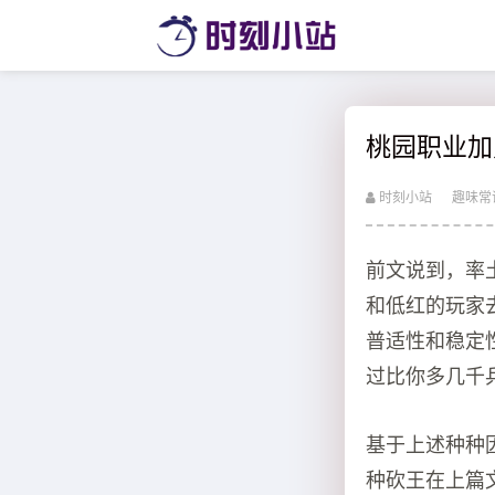
桃园职业加点
时刻小站
趣味常
前文说到，率
和低红的玩家
普适性和稳定
过比你多几千
基于上述种种
种砍王在上篇