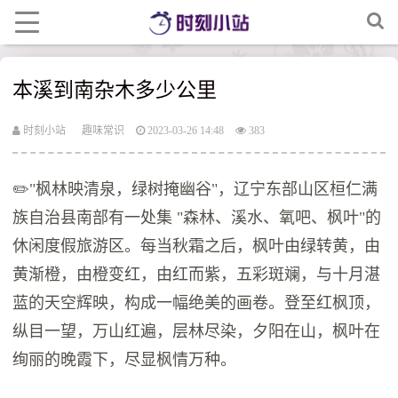
本溪到南杂木多少公里
时刻小站
趣味常识
2023-03-26 14:48
383
✏️"枫林映清泉，绿树掩幽谷"，辽宁东部山区桓仁满
族自治县南部有一处集 "森林、溪水、氧吧、枫叶"的
休闲度假旅游区。每当秋霜之后，枫叶由绿转黄，由
黄渐橙，由橙变红，由红而紫，五彩斑斓，与十月湛
蓝的天空辉映，构成一幅绝美的画卷。登至红枫顶，
纵目一望，万山红遍，层林尽染，夕阳在山，枫叶在
绚丽的晚霞下，尽显枫情万种。