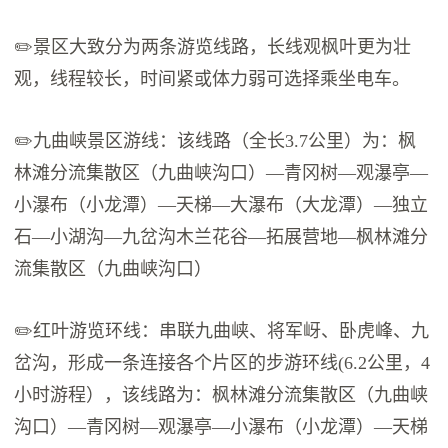
✏️景区大致分为两条游览线路，长线观枫叶更为壮
观，线程较长，时间紧或体力弱可选择乘坐电车。
✏️九曲峡景区游线：该线路（全长3.7公里）为：枫
林滩分流集散区（九曲峡沟口）—青冈树—观瀑亭—
小瀑布（小龙潭）—天梯—大瀑布（大龙潭）—独立
石—小湖沟—九岔沟木兰花谷—拓展营地—枫林滩分
流集散区（九曲峡沟口）
✏️红叶游览环线：串联九曲峡、将军岈、卧虎峰、九
岔沟，形成一条连接各个片区的步游环线(6.2公里，4
小时游程），该线路为：枫林滩分流集散区（九曲峡
沟口）—青冈树—观瀑亭—小瀑布（小龙潭）—天梯