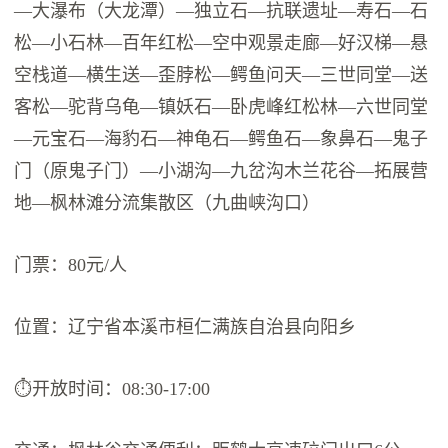
—大瀑布（大龙潭）—独立石—抗联遗址—寿石—石
松—小石林—百年红松—空中观景走廊—好汉梯—悬
空栈道—横生送—歪脖松—鳄鱼问天—三世同堂—送
客松—驼背乌龟—镇妖石—卧虎峰红松林—六世同堂
—元宝石—海豹石—神龟石—鳄鱼石—象鼻石—鬼子
门（原鬼子门）—小湖沟—九岔沟木兰花谷—拓展营
地—枫林滩分流集散区（九曲峡沟口）
门票：80元/人
位置：辽宁省本溪市桓仁满族自治县向阳乡
⏱开放时间：08:30-17:00