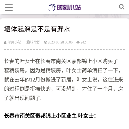
墙体起泡是不是有漏水
时刻小站
趣味常识
2023-03-28 00:06
242
长春的叶女士在长春市南关区豪邦锦上小区购买了一
套精装房。因为是精装房，叶女士简单清扫了一下，
就在去年的12月份搬进了新居。叶女士说，这住进来
的过程倒是挺痛快的，可没想到，才住了一个月，房
子就出现问题了。
长春市南关区豪邦锦上小区业主 叶女士：