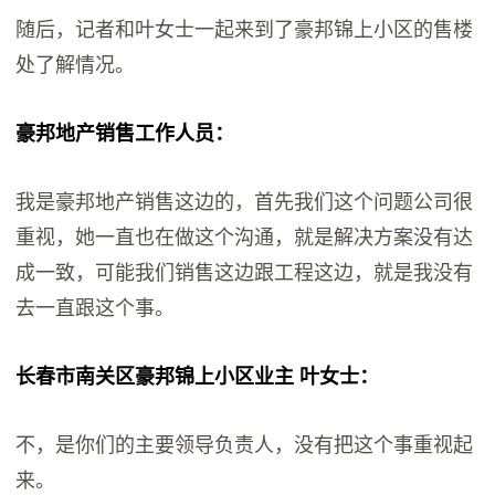
随后，记者和叶女士一起来到了豪邦锦上小区的售楼
处了解情况。
豪邦地产销售工作人员：
我是豪邦地产销售这边的，首先我们这个问题公司很
重视，她一直也在做这个沟通，就是解决方案没有达
成一致，可能我们销售这边跟工程这边，就是我没有
去一直跟这个事。
长春市南关区豪邦锦上小区业主 叶女士：
不，是你们的主要领导负责人，没有把这个事重视起
来。