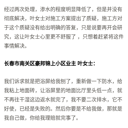
经过两次处理，渗水的程度明显降低了，但是并没有
彻底解决，叶女士对施工方案提出了质疑，施工方对
于这个质疑没有给出明确的答复，只是说要再开会研
究，这让叶女士心里更不舒服了 ，只想着赶紧将这件
事情解决。
长春市南关区豪邦锦上小区业主 叶女士：
我们诉求就是把浴屏给我刨了，重新做一下防水，给
我粘上地面砖，让浴屏里的地面比厅里头低一点，就
不再往干湿这边返水就完了，我不要二次排水，它不
好使，已经是失败的。然后你要是不给我做，那就是
我自己做，你给我理赔就完事了。