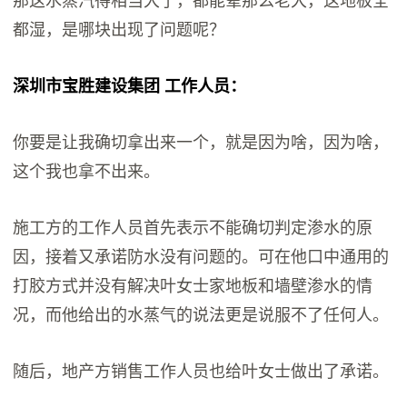
那这水蒸汽得相当大了，都能晕那么老大，这地板全
都湿，是哪块出现了问题呢？
深圳市宝胜建设集团 工作人员：
你要是让我确切拿出来一个，就是因为啥，因为啥，
这个我也拿不出来。
施工方的工作人员首先表示不能确切判定渗水的原
因，接着又承诺防水没有问题的。可在他口中通用的
打胶方式并没有解决叶女士家地板和墙壁渗水的情
况，而他给出的水蒸气的说法更是说服不了任何人。
随后，地产方销售工作人员也给叶女士做出了承诺。