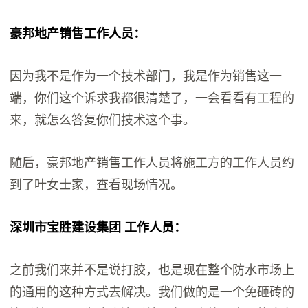
豪邦地产销售工作人员：
因为我不是作为一个技术部门，我是作为销售这一
端，你们这个诉求我都很清楚了，一会看看有工程的
来，就怎么答复你们技术这个事。
随后，豪邦地产销售工作人员将施工方的工作人员约
到了叶女士家，查看现场情况。
深圳市宝胜建设集团 工作人员：
之前我们来并不是说打胶，也是现在整个防水市场上
的通用的这种方式去解决。我们做的是一个免砸砖的