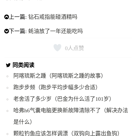
上一篇:
钻石戒指能碰酒精吗
下一篇:
蚝油放了一年还能吃吗
0
人点赞
同类阅读
阿喀琉斯之踵（阿喀琉斯之踵的故事）
跑步步频（跑步平均步幅多少合适）
老舍活了多少岁（巴金为什么活了101岁）
哈弗h6气囊电脑更换新故障清除不了（解决办法
是什么）
颗粒钓鱼应该怎样调漂（双钩向上露出鱼钩）