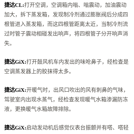
捷达CL:
打开空调，空调箱内嗡、嗡震动，加油震动
加大，拆下蒸发箱，发现制冷剂通过膨胀阀后分成四
根管进入蒸发箱，而这四根管距离太近，当制冷剂流
过时管子震动相碰发出响声，将四根管子分开响声消
失。
捷达GiX:
打开鼓风机车内发出的味呛鼻子，经检查是
空调蒸发器上的胶抹得太多。
捷达GiX:
开暖气时，出风口吹出的风有刺鼻的气味，
驾驶室内出现水蒸气，经检查发现暖气水箱渗漏防冻
液，更换暖气水箱故障排除。
捷达GiX:
启动发动机后感觉仪表台振颤并有嗒、嗒轻