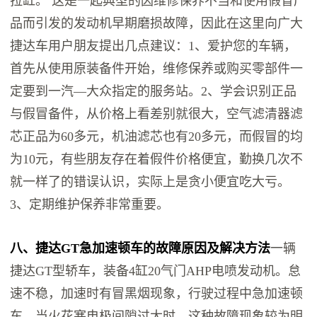
拉缸。 这是一起典型的因维修保养不当和使用假冒产
品而引发的发动机早期磨损故障，因此在这里向广大
捷达车用户朋友提出几点建议：1、爱护您的车辆，
首先从使用原装备件开始，维修保养或购买零部件一
定要到一汽—大众指定的服务站。2、学会识别正品
与假冒备件，从价格上看差别就很大，空气滤清器滤
芯正品为60多元，机油滤芯也有20多元，而假冒的均
为10元，有些朋友存在着假件价格便宜，勤换几次不
就一样了的错误认识，实际上是贪小便宜吃大亏。
3、定期维护保养非常重要。
八、捷达GT急加速顿车的故障原因及解决方法
一辆
捷达GT型轿车，装备4缸20气门AHP电喷发动机。怠
速不稳，加速时有冒黑烟现象，行驶过程中急加速顿
车。当火花塞电极间隙过大时，这种故障现象较为明