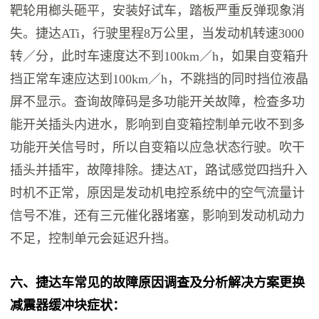
靶轮用榔头砸平，安装好试车，踏板严重反弹现象消
失。捷达ATi，行驶里程8万公里，当发动机转速3000
转／分，此时车速度达不到100km／h，如果自变箱升
挡正常车速应达到100km／h，不跳挡的同时挡位液晶
屏不显示。查询故障码是多功能开关故障，检查多功
能开关插头内进水，影响到自变箱控制单元收不到多
功能开关信号时，所以自变箱以应急状态行驶。吹干
插头并插牢，故障排除。捷达AT，路试感觉四挡升入
时机不正常，原因是发动机电控系统中的空气流量计
信号不准，还有三元催化器堵塞，影响到发动机动力
不足，控制单元会延迟升挡。
六、捷达车常见的故障原因调查及分析解决方案更换
减震器缓冲块症状：