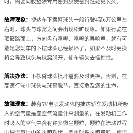
时，需要向胶垫涂专用密封胶使密封性能更长久。
故障现象：
捷达车下摆臂球头一般行驶4至6万公里左
右时，球头与球窝之间会出现松旷现象。如果行驶在
颠簸路面上，方向盘有咯噔、咯噔的异响声，就有可
能是您爱车的下摆球头已经损坏了，如果不及时更换
将会导致球头与球窝脱开，使车辆失去操控性。
解决办法：
下摆臂球头损坏需要及时更换，否则，在
高速行驶中球头与球窝脱节，直接危及您的生命。
故障现象：
装有5V电喷发动机的捷达轿车发动机所吸
入的空气量是靠空气流量计来测量的。在发动机工作
时吸入的空气中含有许多微尘颗粒，颗粒在流动过程
中把流量计内的热膜粘堵，严重时把热膜撞断，使流