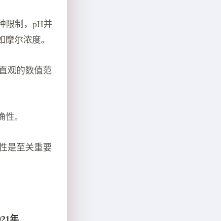
种限制，pH并
如摩尔浓度。
直观的数值范
确性。
性是至关重要
21年