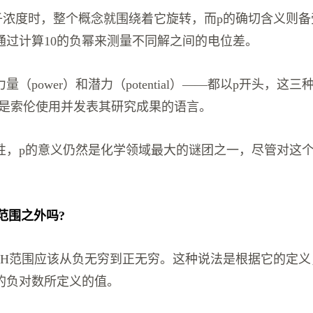
子浓度时，整个概念就围绕着它旋转，而p的确切含义则备
通过计算10的负幂来测量不同解之间的电位差。
（power）和潜力（potential）——都以p开头，这
都是索伦使用并发表其研究成果的语言。
性，p的意义仍然是化学领域最大的谜团之一，尽管对这
4范围之外吗?
pH范围应该从负无穷到正无穷。这种说法是根据它的定义
的负对数所定义的值。