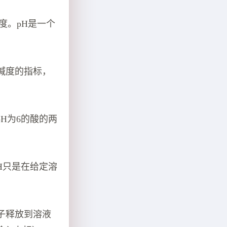
度。pH是一个
碱度的指标，
H为6的酸的两
H只是在给定溶
子释放到溶液