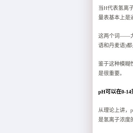
当H代表氢离
量表基本上是
这两个词——力量
语和丹麦语)
鉴于这种模糊
是很重要。
pH可以在0-1
从理论上讲，
是氢离子浓度