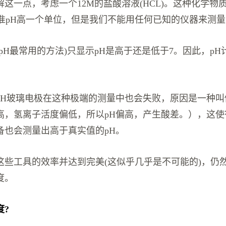
这一点，考虑一个12M的盐酸溶液(HCL)。这种化学物质
比标准pH高一个单位，但是我们不能用任何已知的仪器来测
pH最常用的方法)只显示pH是高于还是低于7。因此，p
pH玻璃电极在这种极端的测量中也会失败，原因是一种叫
高，氢离子活度偏低，所以pH偏高，产生酸差。），这使
备也会测量出高于真实值的pH。
这些工具的效率并达到完美(这似乎几乎是不可能的)，仍
度。
度?