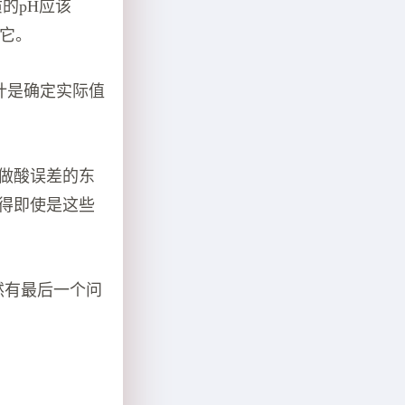
的pH应该
量它。
H计是确定实际值
做酸误差的东
得即使是这些
然有最后一个问