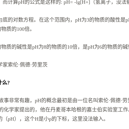
而计算pH的公式是这样的: pH= -lg[H+]（氢离子，没
为底的对数方程。在这个范围内，pH为3的物质的酸性是p
的物质的100倍。
的物质的碱性是pH为8的物质的10倍，是pH为6的物质的碱性
家索伦·佩德·劳里茨
什么?
故事非常有趣，pH的概念最初是由一位名叫索伦·佩德·劳里茨
auritz）的化学家提出的，他在丹麦哥本哈根的嘉士伯实验室
的（pH），这个H是小p的下标，这里没法输入。