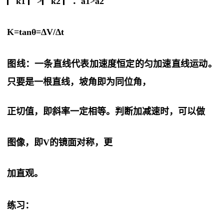
▏k1 ▏>▏k2 ▏：a1>a2
K=tanθ=Δ
V
/Δt
图线
：一条直线代表加速度恒定的匀加速直线运动。
只要是一根直线，坡角即为同位角，
正切值，即斜率一定相等。判断加减速时，可以做
图像，即V的镜面对称，更
加直观。
练习：