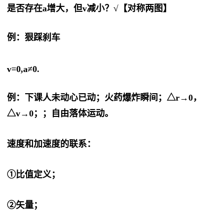
是否存在a增大，但v减小？√【对称两图】
例：狠踩刹车
v=0,a≠0.
例：下课人未动心已动；火药爆炸瞬间；△r→0，
△v→0；；自由落体运动。
速度和加速度的联系：
①比值定义；
②矢量；