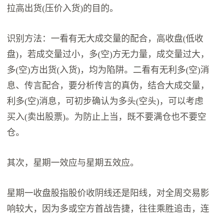
拉高出货(压价入货)的目的。
识别方法：一看有无大成交量的配合，高收盘(低收
盘)，若成交量过小，多(空)方无力量，成交量过大，
多(空)方出货(入货)，均为陷阱。二看有无利多(空)消
息、传言配合，要分析传言的真伪，结合大成交量，
利多(空)消息，可初步确认为多头(空头)，可以考虑
买入(卖出股票)。为防止上当，既不要满仓也不要空
仓。
其次，星期一效应与星期五效应。
星期一收盘股指股价收阴线还是阳线，对全周交易影
响较大，因为多或空方首战告捷，往往乘胜追击，连