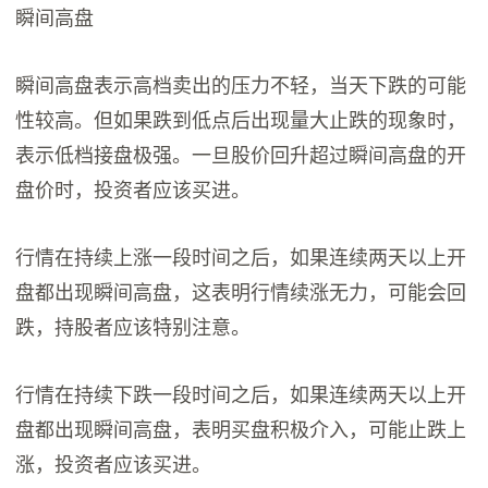
瞬间高盘
瞬间高盘表示高档卖出的压力不轻，当天下跌的可能
性较高。但如果跌到低点后出现量大止跌的现象时，
表示低档接盘极强。一旦股价回升超过瞬间高盘的开
盘价时，投资者应该买进。
行情在持续上涨一段时间之后，如果连续两天以上开
盘都出现瞬间高盘，这表明行情续涨无力，可能会回
跌，持股者应该特别注意。
行情在持续下跌一段时间之后，如果连续两天以上开
盘都出现瞬间高盘，表明买盘积极介入，可能止跌上
涨，投资者应该买进。