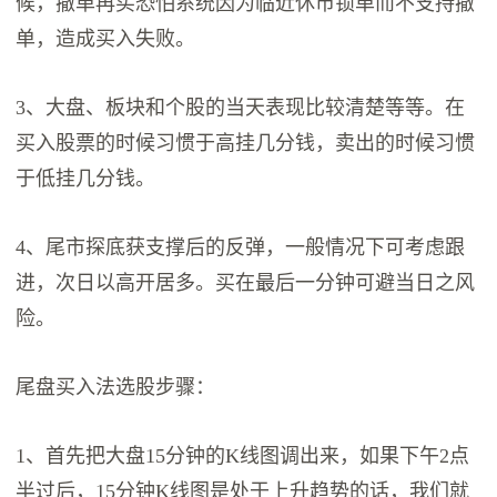
候，撤单再买恐怕系统因为临近休市锁单而不支持撤
单，造成买入失败。
3、大盘、板块和个股的当天表现比较清楚等等。在
买入股票的时候习惯于高挂几分钱，卖出的时候习惯
于低挂几分钱。
4、尾市探底获支撑后的反弹，一般情况下可考虑跟
进，次日以高开居多。买在最后一分钟可避当日之风
险。
尾盘买入法选股步骤：
1、首先把大盘15分钟的K线图调出来，如果下午2点
半过后，15分钟K线图是处于上升趋势的话，我们就