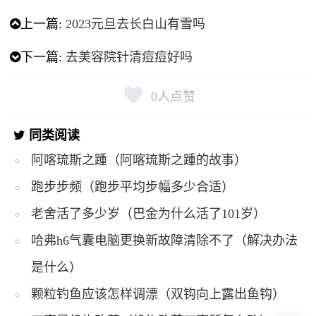
上一篇:
2023元旦去长白山有雪吗
下一篇:
去美容院针清痘痘好吗
0
人点赞
同类阅读
阿喀琉斯之踵（阿喀琉斯之踵的故事）
跑步步频（跑步平均步幅多少合适）
老舍活了多少岁（巴金为什么活了101岁）
哈弗h6气囊电脑更换新故障清除不了（解决办法
是什么）
颗粒钓鱼应该怎样调漂（双钩向上露出鱼钩）