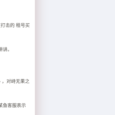
打击的 租号买
讲讲。
e ，对峙无果之
某鱼客服表示