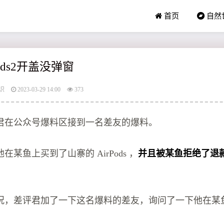
首页
自然
ods2开盖没弹窗
识
2023-03-29 14:00
373
君在公众号爆料区接到一名差友的爆料。
某鱼上买到了山寨的 AirPods ，
并且被某鱼拒绝了退
。
况，差评君加了一下这名爆料的差友，询问了一下他在某