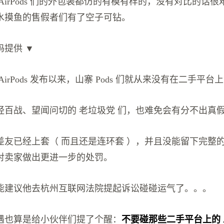
AirPods 们的外包装都仿的有模有样的，没有对比的话
水摸鱼的售假者们有了空子可钻。
码提供 ▼
irPods 发布以来，山寨 Pods 们就从来没有在二手平台
经百战、望闻问切的 老垃圾党 们，也难免会有分不出真
差友已经上套（ 而且还是连环套 ），并且没能留下完整
对卖家做出更进一步的处罚。
能建议他去杭州互联网法院提起诉讼碰碰运气了。。。
遇也算是给小伙伴们提了个醒：
不要碰那些二手平台上的 Ai