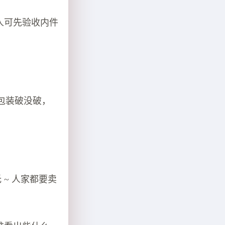
件人可先验收内件
包装破没破，
~ 人家都要卖