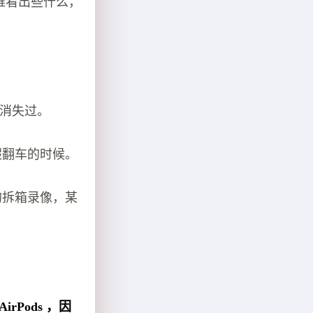
很难看出些什么，
上消失过。
假翻车的时候。
的拆箱录像，某
rPods ，因