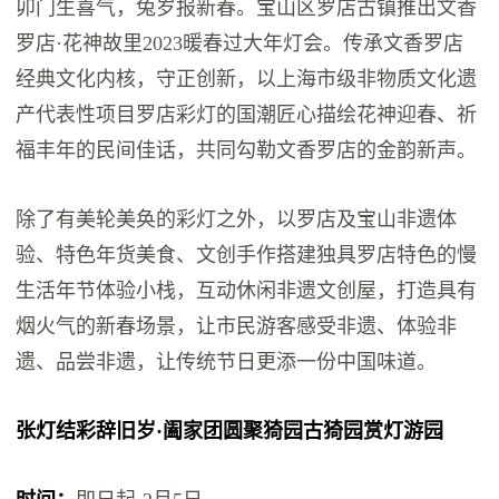
卯门生喜气，兔岁报新春。宝山区罗店古镇推出文香
罗店·花神故里2023暖春过大年灯会。传承文香罗店
经典文化内核，守正创新，以上海市级非物质文化遗
产代表性项目罗店彩灯的国潮匠心描绘花神迎春、祈
福丰年的民间佳话，共同勾勒文香罗店的金韵新声。
除了有美轮美奂的彩灯之外，以罗店及宝山非遗体
验、特色年货美食、文创手作搭建独具罗店特色的慢
生活年节体验小栈，互动休闲非遗文创屋，打造具有
烟火气的新春场景，让市民游客感受非遗、体验非
遗、品尝非遗，让传统节日更添一份中国味道。
张灯结彩辞旧岁·阖家团圆聚猗园
古猗园赏灯游园