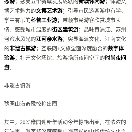
态游
；感受五个新城发展成就的
新城休闲游
；体验文
博艺术魅力的
文博艺术游
；引导市民游客游中有学、
学中有乐的
科普工业游
；带领市民游客欣赏城市表
情、感受城市温度的
街区建筑游
；品味黄浦江、苏州
河滨水风光的
江河亲水游
；突显海派文化、江南文化
的
非遗古镇游
；互联网+文旅全面深度融合的
数字体
验游
；打开文化场馆、旅游场所夜间空间的
时尚夜间
游
。
非遗古镇游
豫园山海奇豫惊艳出圈
其中，2023豫园迎新年活动今年惊艳出圈，在浓浓的
年味里，游客将深度感受山海奇豫的中华传统文化之