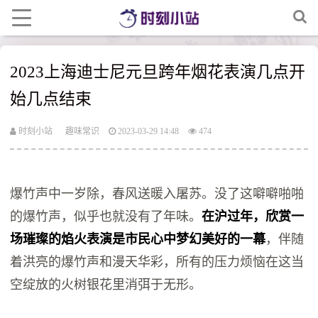
2023上海迪士尼元旦跨年烟花表演几点开
始几点结束
时刻小站
趣味常识
2023-03-29 14:48
474
爆竹声中一岁除，春风送暖入屠苏。没了这噼噼啪啪
的爆竹声，似乎也就没有了年味。
在沪过年，欣赏一
场璀璨的焰火表演是市民心中梦幻美好的一幕
，伴随
着洪亮的爆竹声和漫天华彩，所有的压力烦恼在这当
空绽放的火树银花里消弭于无形。