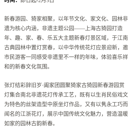
时间：
即日起-2月5日
新春游园、猗家相聚，以年节文化、家文化、园林非
遗为核心内涵，非遗主题公园——上海古猗园打造
年、趣、家、春、乐五大主题新春灯景区域，于江南
古典园林中置灯赏春，以中华传统花灯应景迎新，邀
市民游客一同感受非遗里不一样的年味，体验喜乐祥
和的新春文化氛围。
张灯结彩辞旧岁·阖家团圆聚猗家古猗园新春游园赏
灯集合南北非遗花灯传承工艺，既有以生肖民俗戏文
为特色的丝架造型中原坐灯作品，又有以隽永工巧而
闻名的江浙花灯，展示中国传统文化魅力，营造温暖
如家的园林古韵新春。