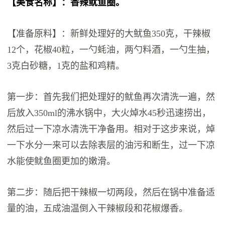
【美食名称】：香辣鱿鱼圈。
【准备原料】：新鲜处理好的大鱿鱼350克，干辣椒
12个，花椒40粒，一勺蚝油，两勺料酒，一勺生抽，
3克白砂糖，1克的盐和鸡精。
第一步：首先我们把处理好的鱿鱼再次清洗一遍，然
后放入350ml的沸水锅中，大火焯水45秒迅速捞出，
然后过一下凉水清洗干净备用。相对于这步来说，焯
一下水分一来可以去除表层的油污和断生，过一下凉
水能使鱿鱼圈更加的嫩滑。
第二步：随后把干辣椒一切两段，然后在锅中准备适
量的油，五成油温倒入干辣椒段和花椒爆香。