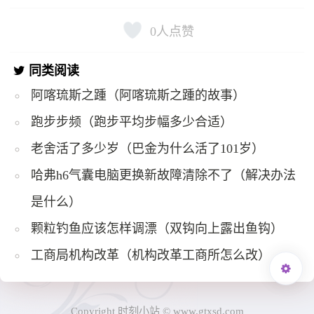
0
人点赞
同类阅读
阿喀琉斯之踵（阿喀琉斯之踵的故事）
跑步步频（跑步平均步幅多少合适）
老舍活了多少岁（巴金为什么活了101岁）
哈弗h6气囊电脑更换新故障清除不了（解决办法
是什么）
颗粒钓鱼应该怎样调漂（双钩向上露出鱼钩）
工商局机构改革（机构改革工商所怎么改）
Copyright 时刻小站 © www.gtxsd.com