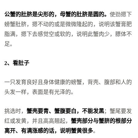
公蟹的肚脐是尖形的，母蟹的肚脐是圆的。
使劲摁下
螃蟹肚脐，摁不动的或是微微隆起的，说明该蟹膏肥
脂满，摁下去感觉空或软的，说明此蟹肉少，膘体不
足。
2、看肚子
一只发育良好且身体健康的螃蟹，背壳、腹部和人的
头发一样，表面是有光泽的。
挑选时，
蟹壳要青、蟹腹要白，不能发黑
；蟹尾要发
红或发黄，并且高高翘起，
蟹壳部分与蟹脐的根部分
离开、有满涨感的话，说明蟹黄很多
。