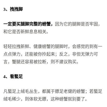
3、拽拽脚
一定要买腿脚完整的螃蟹，
因为它的腿脚是否牢固，
和它是否新鲜息息相关。
轻轻拉拽新鲜、健康螃蟹的腿脚时，会感觉的到有一
点点弹力，还能被你拎起来；反之，非但无弹力可
言，蟹腿还容易被拉断，则不建议购买。
4、看螯足
凡螯足上绒毛丛生，都属于膘足老健的螃蟹；若螯足
绒毛稀少，则体软无膘，这种螃蟹就别要了。