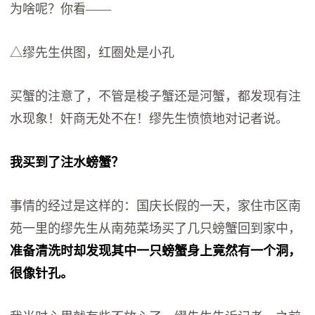
为啥呢？你看——
△缪先生供图，红圈处是小孔
买蟹的注意了，不管是梭子蟹还是河蟹，都发现有注
水现象！奸商无处不在！缪先生愤愤地对记者说。
我买到了注水螃蟹？
事情的经过是这样的：国庆长假的一天，家住市区南
苑一里的缪先生从南苑菜场买了几只螃蟹回到家中，
准备清洗时却发现其中一只螃蟹身上竟然有一个洞，
很像针孔。