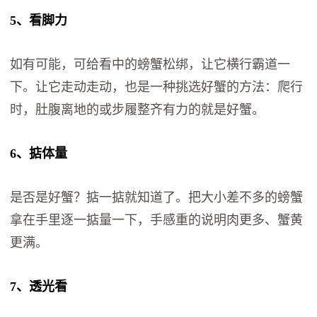
5、看脚力
如有可能，可给看中的螃蟹松绑，让它横行霸道一
下。让它走动走动，也是一种挑选好蟹的方法：爬行
时，肚腹离地的或步履整齐有力的就是好蟹。
6、掂体量
是否是好蟹？掂一掂就知道了。把大小差不多的螃蟹
拿在手里逐一掂量一下，手感重的说明肉更多、蟹黄
更满。
7、透光看