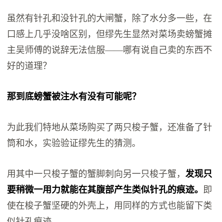
虽然有针孔和没针孔的大闸蟹，除了水分多一些，在
口感上几乎没啥区别，但缪先生显然对菜场卖螃蟹摊
主吴师傅的说辞无法信服——哪有说自己卖的东西不
好的道理？
那到底螃蟹被注水有没有可能呢？
为此我们特地从菜场购买了两只梭子蟹，还准备了针
筒和水，实验验证缪先生的猜测。
用其中一只梭子蟹的蟹脚刺向另一只梭子蟹，
发现只
要稍微一用力就能在其腹部产生类似针孔的痕迹。
即
使在梭子蟹坚硬的外壳上，用同样的方式也能留下类
似针孔痕迹。