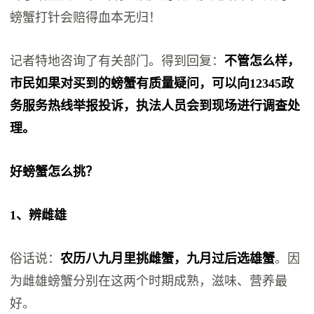
螃蟹打针会赔得血本无归！
记者特地咨询了有关部门。得到回复：
不管怎么样，
市民如果对买到的螃蟹有质量疑问，可以向12345政
务服务热线举报投诉，执法人员会到现场进行调查处
理。
好螃蟹怎么挑？
1、辨雌雄
俗话说：
农历八九月里挑雌蟹，九月过后选雄蟹
。因
为雌雄螃蟹分别在这两个时期成熟，滋味、营养最
好。