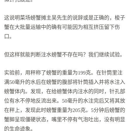
这说明菜场螃蟹摊主吴先生的说辞或是正确的，梭子
蟹在大批量运输中的确有可能因为相互挤压留下伤
口。
但这样就能判断注水螃蟹不存在吗？我们继续试验。
实验前，用秤称了螃蟹的重量为199克。在针筒里注
满50毫升的水后在螃蟹的腹部将针筒插入并将水注入
螃蟹体内。发现，在给螃蟹体内注水的同时，针孔部
位有水不停地反流出来。50毫升的水注完后又将其放
在秤上，发现此时螃蟹重量为205克。5分钟后螃蟹的
蟹脚呈现僵硬状态，嘴里不停有气泡吐出，没有明显
的生命迹象。