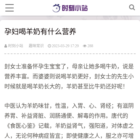
孕妇喝羊奶有什么营养
时刻小站
趣味常识
2023-03-29 17:29
288
封女士准备怀孕生宝宝了，母亲让她多喝牛奶，说是
营养丰富。而婆婆则说喝羊奶更好，封女士的先生小
时候就是喝羊奶长大的，羊奶甚至比牛奶还好呢！
中医认为羊奶味甘，性温，入胃、心、肾经；有滋阴
养胃、补益肾脏、润肠通便、解毒的作用。唐代的
《食医心鉴》记载，羊奶益肾气，强阳道，对体虚之
人，无论何种病症皆宜；即使健康之人，服之亦可增