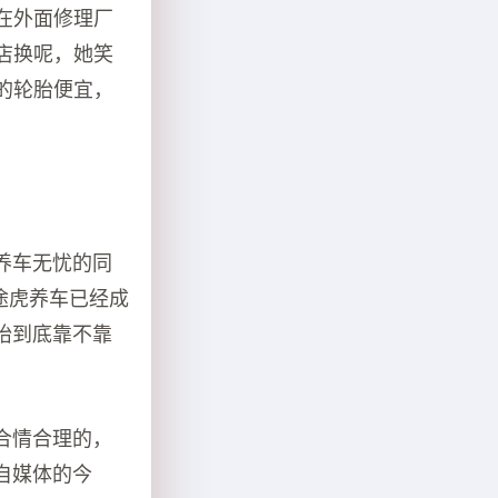
在外面修理厂
店换呢，她笑
虎的轮胎便宜，
养车无忧的同
途虎养车已经成
胎到底靠不靠
合情合理的，
自媒体的今