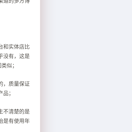
渠道的多方博
台和实体店比
乎没有，这是
润类似；
的，质量保证
产品；
主不清楚的是
胎是有使用年