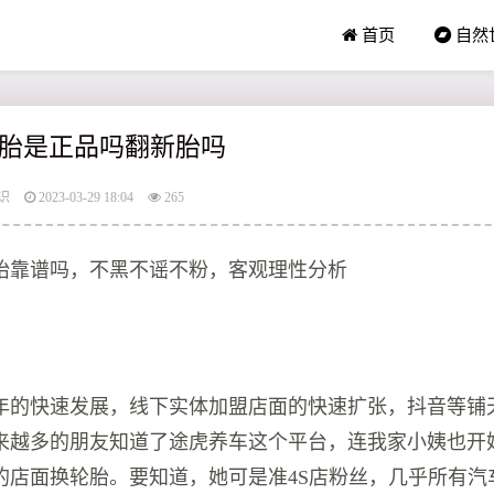
首页
自然
胎是正品吗翻新胎吗
识
2023-03-29 18:04
265
胎靠谱吗，不黑不谣不粉，客观理性分析
年的快速发展，线下实体加盟店面的快速扩张，抖音等铺
来越多的朋友知道了途虎养车这个平台，连我家小姨也开
的店面换轮胎。要知道，她可是准4S店粉丝，几乎所有汽