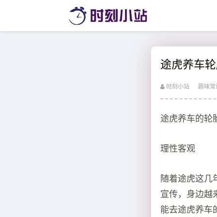
途虎养车轮
时刻小站
趣味常
途虎养车的轮
理性客观
随着途虎这几
宣传，身边越
能去途虎养车