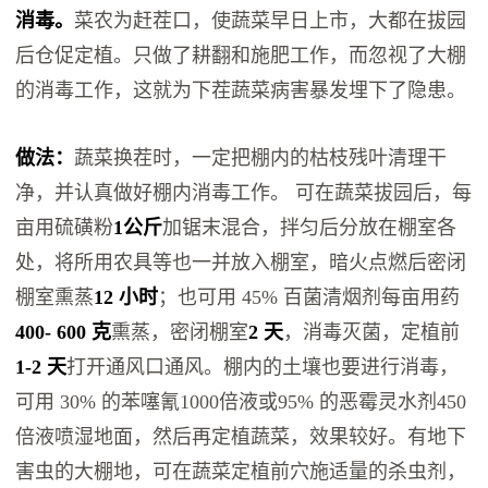
消毒。
菜农为赶茬口，使蔬菜早日上市，大都在拔园
后仓促定植。只做了耕翻和施肥工作，而忽视了大棚
的消毒工作，这就为下茬蔬菜病害暴发埋下了隐患。
做法：
蔬菜换茬时，一定把棚内的枯枝残叶清理干
净，并认真做好棚内消毒工作。 可在蔬菜拔园后，每
亩用硫磺粉
1公斤
加锯末混合，拌匀后分放在棚室各
处，将所用农具等也一并放入棚室，暗火点燃后密闭
棚室熏蒸
12 小时
；也可用 45% 百菌清烟剂每亩用药
400- 600 克
熏蒸，密闭棚室
2 天
，消毒灭菌，定植前
1-2 天
打开通风口通风。棚内的土壤也要进行消毒，
可用 30% 的苯噻氰1000倍液或95% 的恶霉灵水剂450
倍液喷湿地面，然后再定植蔬菜，效果较好。有地下
害虫的大棚地，可在蔬菜定植前穴施适量的杀虫剂，