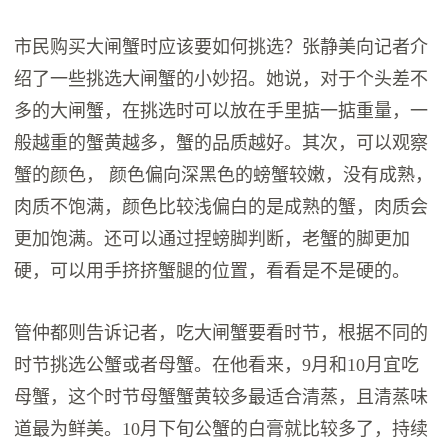
市民购买大闸蟹时应该要如何挑选？张静美向记者介
绍了一些挑选大闸蟹的小妙招。她说，对于个头差不
多的大闸蟹，在挑选时可以放在手里掂一掂重量，一
般越重的蟹黄越多，蟹的品质越好。其次，可以观察
蟹的颜色， 颜色偏向深黑色的螃蟹较嫩，没有成熟，
肉质不饱满，颜色比较浅偏白的是成熟的蟹，肉质会
更加饱满。还可以通过捏螃脚判断，老蟹的脚更加
硬，可以用手挤挤蟹腿的位置，看看是不是硬的。
管仲都则告诉记者，吃大闸蟹要看时节，根据不同的
时节挑选公蟹或者母蟹。在他看来，9月和10月宜吃
母蟹，这个时节母蟹蟹黄较多最适合清蒸，且清蒸味
道最为鲜美。10月下旬公蟹的白膏就比较多了，持续