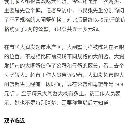
我们家人都很喜欢吃大闸蟹，今年还是第一次购买，
主要是先尝个鲜。记者采访中，市民张先生分别询问
了不同规格的大闸蟹价格，对比后最终以45元/斤的价
格购买了3两的公蟹，4只总共五十多元钱。
在市区大润发超市水产区，大闸蟹同样被陈列在显眼
的位置。不过相比府前菜场不同规格的大闸蟹，大润
发超市的大闸蟹仅作了公蟹和母蟹的区分，看上去个
头比较大。超市工作人员告诉记者，大润发超市的大
闸蟹销售已经有一段时间，现在公蟹和母蟹都是79.9
元/斤。至于每只大闸蟹大概有多重，该工作人员表
示，她也不是特别清楚，需要称重以后才知道。
双节临近