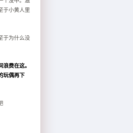
一个没中。滋
至于小黄人里
至于为什么没
间浪费在这。
的玩偶再下
吧