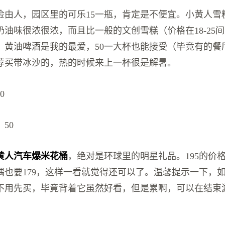
俭由人，园区里的可乐15一瓶，肯定是不便宜。小黄人雪糕
奶油味很浓很浓，而且比一般的文创雪糕（价格在18-25
。黄油啤酒是我的最爱，50一大杯也能接受（毕竟有的餐
荐买带冰沙的，热的时候来上一杯很是解暑。
0
50
黄人汽车爆米花桶
，绝对是环球里的明星礼品。195的价
偶也要179，这样一看就觉得还可以了。温馨提示一下，
不用先买，毕竟背着它虽然好看，但是累啊，可以在结束