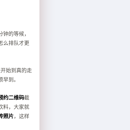
分钟的等候，
怎么排队才更
来开始到真的走
须早到。
预约二维码
截
饮料，大家就
传照片
，这样