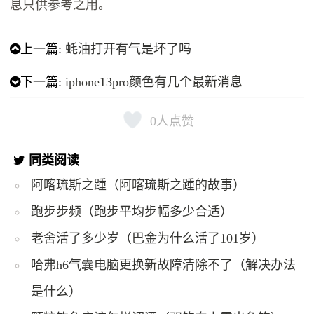
息只供参考之用。
上一篇:
​蚝油打开有气是坏了吗
下一篇:
iphone13pro颜色有几个最新消息
0
人点赞
同类阅读
阿喀琉斯之踵（阿喀琉斯之踵的故事）
跑步步频（跑步平均步幅多少合适）
老舍活了多少岁（巴金为什么活了101岁）
哈弗h6气囊电脑更换新故障清除不了（解决办法
是什么）