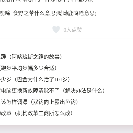
鹿鸣 食野之苹什么意思(呦呦鹿鸣啥意思)
0
人点赞
之踵（阿喀琉斯之踵的故事）
（跑步平均步幅多少合适）
少岁（巴金为什么活了101岁）
囊电脑更换新故障清除不了（解决办法是什么）
应该怎样调漂（双钩向上露出鱼钩）
构改革（机构改革工商所怎么改）