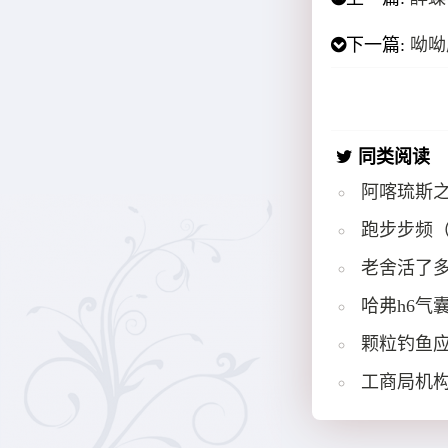
下一篇:
呦呦
同类阅读
阿喀琉斯
跑步步频
老舍活了多
哈弗h6气
颗粒钓鱼
工商局机