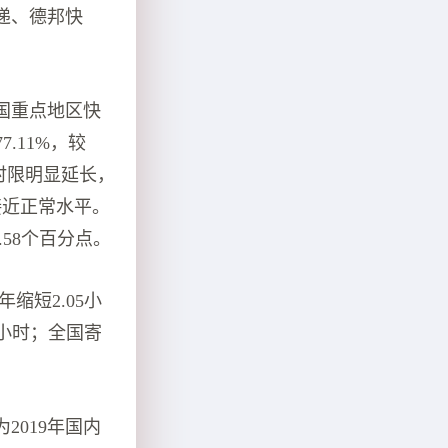
递、德邦快
国重点地区快
7.11%，较
程时限明显延长，
接近正常水平。
.58个百分点。
缩短2.05小
0小时；全国寄
019年国内