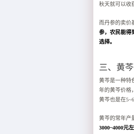
秋天就可以收
而丹参的卖价
参，农民能得
选择。
三、黄芩
黄芩是一种特
年的黄芩价格
黄芩也是在5~
黄芩的常年产量
3000~4000