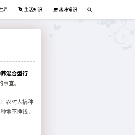
世界
生活知识
趣味常识
种养混合型行
的事宜。
钱！农村人搞种
民种地不挣钱，