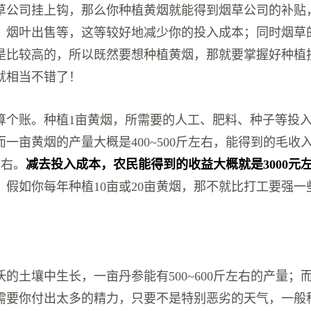
草公司挂上钩，那么你种植黄烟就能得到烟草公司的补贴
、烟叶出售等，这等较好地减少你的投入成本；同时烟草
是比较高的，所以既然要想种植黄烟，那就要掌握好种植
就相当不错了！
算个账。种植1亩黄烟，所需要的人工、肥料、种子等投
；而一亩黄烟的产量大概是400~500斤左右，能得到的毛收
元左右。
减去投入成本，农民能得到的收益大概就是3000元
。
假如你每年种植10亩或20亩黄烟，那不就比打工要强一
的土壤中生长，一亩丹参能有500~600斤左右的产量；
需要你付出太多的精力，只要不是特别恶劣的天气，一般