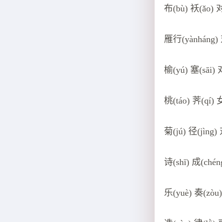
布(bù) 袄(ǎo) 对
雁行(yànháng) 
榆(yú) 塞(sāi) 
桃(táo) 荠(qí) 
菊(jú) 径(jìng) 
诗(shī) 成(chén
乐(yuè) 奏(zòu)