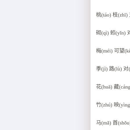
桃(táo) 枝(zhī)
砌(qì) 蚓(yǐn) 
梅(méi) 可望(kě
季(jì) 路(lù) 对
花(huā) 藏(cáng
竹(zhú) 映(yìng
马(mǎ) 首(shǒu