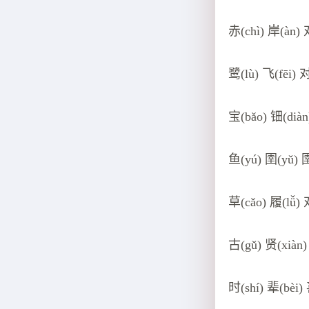
赤(chì) 岸(àn) 
鹭(lù) 飞(fēi) 
宝(bǎo) 钿(diàn
鱼(yú) 圉(yǔ) 圉
草(cǎo) 履(lǚ) 
古(gǔ) 贤(xiàn
时(shí) 辈(bèi)