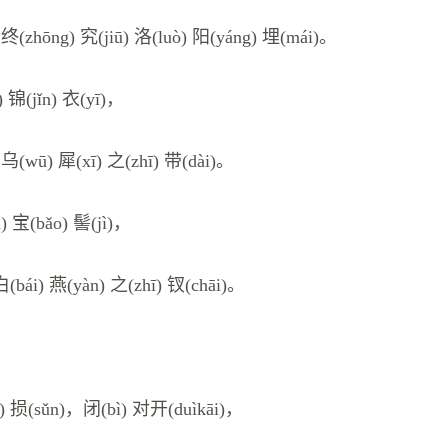
 终(zhōng) 究(jiū) 洛(luò) 阳(yáng) 埋(mái)。
) 锦(jǐn) 衣(yī)，
 乌(wū) 犀(xī) 之(zhī) 带(dài)。
) 宝(bǎo) 髻(jì)，
白(bái) 燕(yàn) 之(zhī) 钗(chāi)。
ì) 损(sǔn)，闭(bì) 对开(duìkāi)，