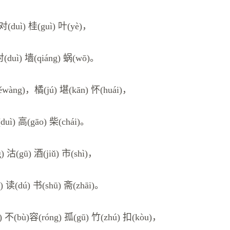
 对(duì) 桂(guì) 叶(yè)，
对(duì) 墙(qiáng) 蜗(wō)。
wàng)，橘(jú) 堪(kān) 怀(huái)，
(duì) 高(gāo) 柴(chái)。
) 沽(gū) 酒(jiǔ) 市(shì)，
) 读(dú) 书(shū) 斋(zhāi)。
) 不(bù)容(róng) 孤(gū) 竹(zhú) 扣(kòu)，