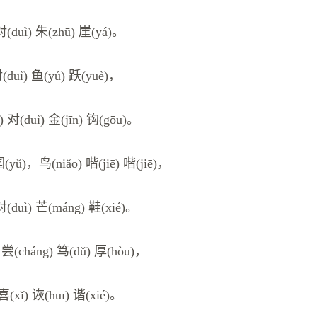
对(duì) 朱(zhū) 崖(yá)。
对(duì) 鱼(yú) 跃(yuè)，
) 对(duì) 金(jīn) 钩(gōu)。
(yǔ)，鸟(niǎo) 喈(jiē) 喈(jiē)，
对(duì) 芒(máng) 鞋(xié)。
) 尝(cháng) 笃(dǔ) 厚(hòu)，
 喜(xǐ) 诙(huī) 谐(xié)。