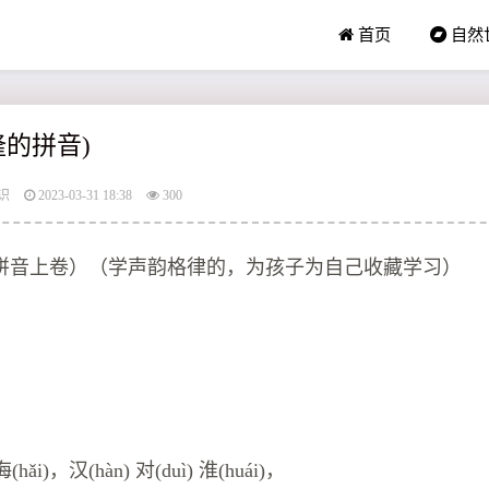
首页
自然
隆的拼音)
识
2023-03-31 18:38
300
拼音上卷）（学声韵格律的，为孩子为自己收藏学习）
 海(hǎi)，汉(hàn) 对(duì) 淮(huái)，