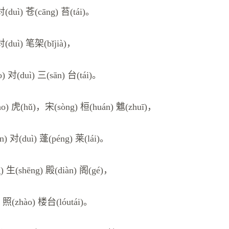
对(duì) 苍(cāng) 苔(tái)。
对(duì) 笔架(bǐjià)，
o) 对(duì) 三(sān) 台(tái)。
ào) 虎(hǔ)，宋(sòng) 桓(huán) 魋(zhuī)，
n) 对(duì) 蓬(péng) 莱(lái)。
) 生(shēng) 殿(diàn) 阁(gé)，
) 照(zhào) 楼台(lóutái)。