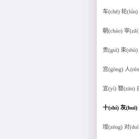
车(chē) 轮(lún)
朝(cháo) 宰(zǎi
贵(guì) 束(shù)
宫(gōng) 人(rén
宜(yí) 簪(zān) 
十(shí) 灰(huī)
增(zēng) 对(du