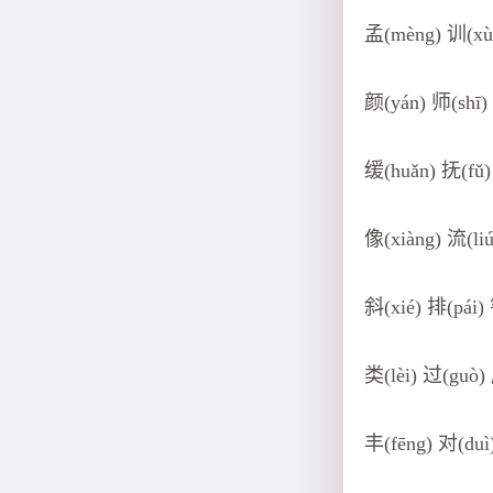
孟(mèng) 训(xù
颜(yán) 师(shī)
缓(huǎn) 抚(fǔ)
像(xiàng) 流(li
斜(xié) 排(pái)
类(lèi) 过(guò)
丰(fēng) 对(duì