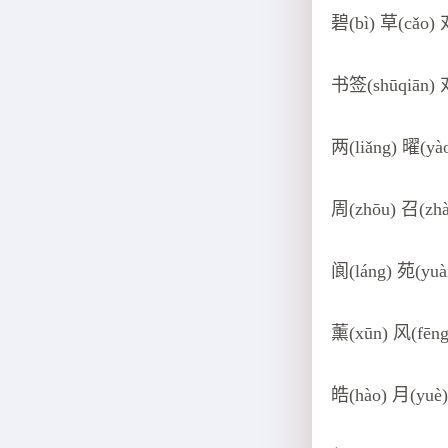
碧(bì) 草(cǎo) 
书签(shūqiān) 
两(liǎng) 曜(yà
周(zhōu) 召(zh
阆(láng) 苑(yuà
薰(xūn) 风(fēng
皓(hào) 月(yuè