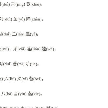
(duì) 荆(jīng) 钗(chāi)。
对(duì) 鱼(yú) 阵(zhèn)，
对(duì) 兰(lán) 崖(yá)。
女(nǚ)，采(cǎi) 莲(lián) 娃(wá)，
对(duì) 苔(tái) 阶(jiē)。
g) 六(liù) 义(yì) 备(bèi)，
 八(bā) 音(yīn) 谐(xié)。