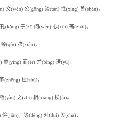
n) 文(wén) 公(gōng) 谈(tán) 性(xìng) 善(shàn)，
 孔(kǒng) 子(zǐ) 问(wèn) 心(xīn) 斋(zhāi)。
 琴(qín) 弦(xián)，
ú) 莺(yīng) 而(ér) 并(bìng) 语(yǔ)。
 筝(zhēng) 柱(zhù)，
 雁(yàn) 之(zhī) 相(xiāng) 挨(ái)。
) 俭(jiǎn)，等(děng) 对(duì) 差(chà)，