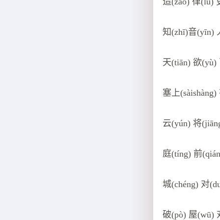
造(zào) 律(lǜ) 
知(zhī)音(yīn) 
天(tiān) 欲(yù)
塞上(sàishàng)
云(yún) 将(jiān
庭(tíng) 前(qiá
城(chéng) 对(du
破(pò) 屋(wū) 对