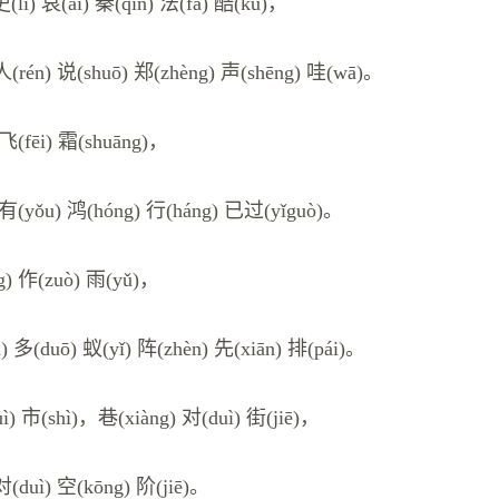
吏(lì) 哀(āi) 秦(qín) 法(fǎ) 酷(kù)，
人(rén) 说(shuō) 郑(zhèng) 声(shēng) 哇(wā)。
 飞(fēi) 霜(shuāng)，
 有(yǒu) 鸿(hóng) 行(háng) 已过(yǐguò)。
g) 作(zuò) 雨(yǔ)，
n) 多(duō) 蚁(yǐ) 阵(zhèn) 先(xiān) 排(pái)。
ì) 市(shì)，巷(xiàng) 对(duì) 街(jiē)，
(duì) 空(kōng) 阶(jiē)。