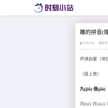
雕的拼音(
时刻小站
趣味常
声律启蒙（带
（接上卷）
九(jiǔ) 佳(jiā)
河(hé) 对(duì)