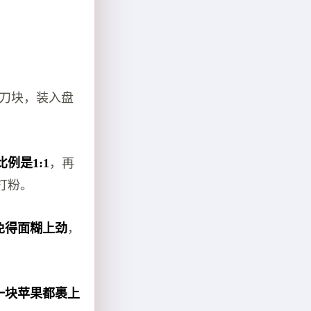
滚刀块，装入盘
例是1:1
，再
打粉。
免得面糊上劲
，
一块苹果都裹上