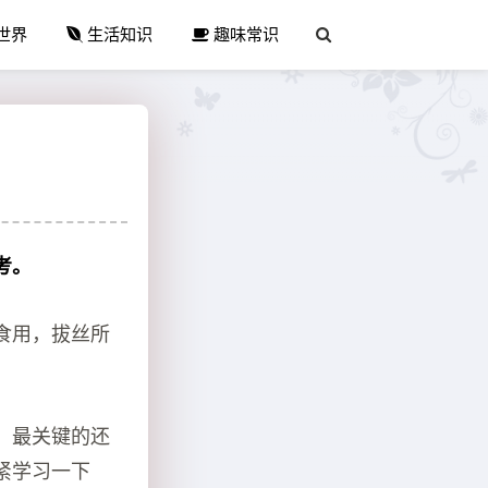
世界
生活知识
趣味常识
考。
食用，拔丝所
，最关键的还
紧学习一下