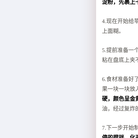
淀粉，先裹上
4.现在开始
上面糊。
5.提前准备
粘在盘底上夹
6.食材准备
果一块一块放
硬，颜色呈金
油，经过复炸
7.下一步开
停的搅拌，化