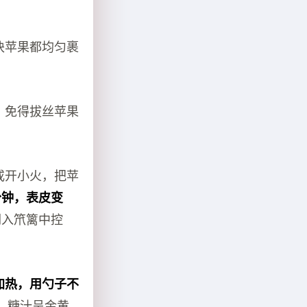
块苹果都均匀裹
，免得拔丝苹果
或开小火，把苹
分钟，表皮变
倒入笊篱中控
加热，用勺子不
，糖汁呈金黄