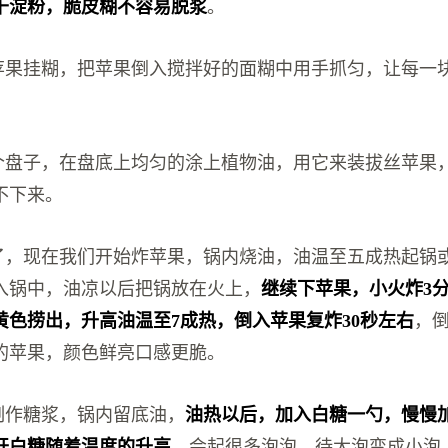
干淀粉，脆皮糊不容易脱浆
。
给苹果挂糊，把苹果倒入搅拌好的面糊中用手抓匀，让每一
一个盘子，在盘底上均匀的涂上植物油，用它来装拔丝苹果
不下来。
好了，现在我们开始炸苹果，锅内烧油，油温至五成热起锅
入锅中，油凉以后把锅放在火上，
继续下苹果，小火炸3
黄色捞出，升高油温至7成热，倒入苹果复炸30秒左右
，
的苹果，颜色鲜亮口感更脆。
始制作糖浆，锅内留底油，
油热以后，加入白糖一勺，慢慢
开白糖随着温度的升高
，会起很多泡泡，待大泡变成小泡