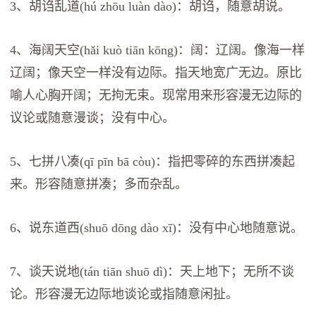
3、胡诌乱道(hú zhōu luàn dào)：胡诌，随意胡说。
4、海阔天空(hǎi kuò tiān kōng)：阔：辽阔。像海一样
辽阔；像天空一样没有边际。指天地宽广无边。原比
喻人心胸开阔；无拘无束。现常用来形容漫无边际的
议论或随意漫谈；没有中心。
5、七拼八凑(qī pīn bā còu)：指把零碎的东西拼凑起
来。形容随意拼凑；多而杂乱。
6、说东道西(shuō dōng dào xī)：没有中心地随意说。
7、谈天说地(tán tiān shuō dì)：天上地下；无所不谈
论。形容漫无边际地谈论或指随意闲扯。