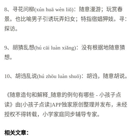
8、寻花问柳(xún huā wèn liǔ)：随意漫游；玩赏春
景。也比喻男子引诱玩弄妇女；特指宿娼狎妓。寻：
探访。
9、胡猜乱想(hú cāi luàn xiǎng)：没有根据地随意猜
想。
10、胡诌乱说(hú zhōu luàn shuō)：胡诌，随意胡说。
《随意造句和解释_随意的例句有哪些 - 小孩子点
读》由[小孩子点读]APP独家原创整理并发布，未经
授权不得转载，小学家庭同步辅导专家。
相关文章：