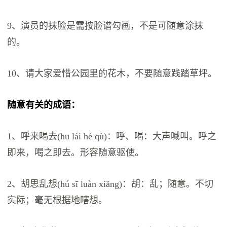
9、演员的抹脸是需按脸谱勾画，不是可随意涂抹
的。
10、请大家爱惜公园里的花木，不要随意践踏草坪。
随意有关的成语：
1、呼来喝去(hū lái hè qù)：呼、喝：大声喊叫。呼之
即来，喝之即去。形容随意驱使。
2、胡思乱想(hú sī luàn xiǎng)：胡：乱；随意。不切
实际；毫无根据地瞎想。