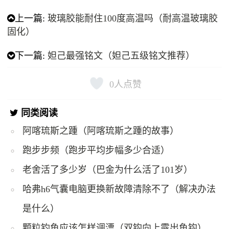
上一篇:
玻璃胶能耐住100度高温吗（耐高温玻璃胶
固化）
下一篇:
妲己最强铭文（妲己五级铭文推荐）
0
人点赞
同类阅读
阿喀琉斯之踵（阿喀琉斯之踵的故事）
跑步步频（跑步平均步幅多少合适）
老舍活了多少岁（巴金为什么活了101岁）
哈弗h6气囊电脑更换新故障清除不了（解决办法
是什么）
颗粒钓鱼应该怎样调漂（双钩向上露出鱼钩）