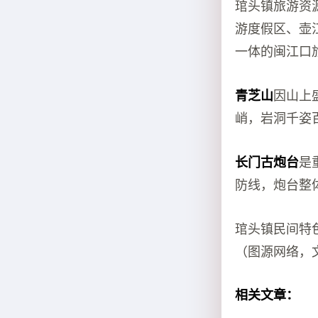
琯头镇旅游资
游度假区、壶
一体的闽江口
青芝山
因山上
峭，岩洞千姿
长门古炮台
是
防线，炮台整
琯头镇民间特
（图源网络，
相关文章：