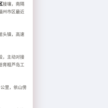
区
接壤，南隔
福州市区最近
琯头镇，高速
设，主动对接
培育粗芦岛工
方公里，依山傍