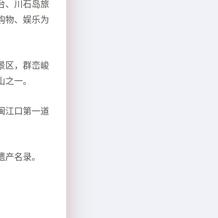
台、川石岛旅
购物、娱乐为
景区，群峦峻
山之一。
闽江口第一道
遗产名录。