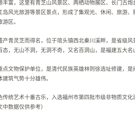
源丰富，这里有青芝山风景区、两栖动物展区、长门古炮
江岛风光旅游等景区景点，形成了集观光、休闲、旅游、
旅游区。
盛产青灵芝而得名，位于琯头镇西北秦川溪畔，是省级风
百态，无山不洞，无洞不奇，又名百洞山，是福建五大名
重点文物保护单位，是清代民族英雄林则徐选址修建，是
体建筑气势十分雄伟。
色传统艺术十番古乐，入选福州市第四批市级非物质文化
文中数据仅供参考）