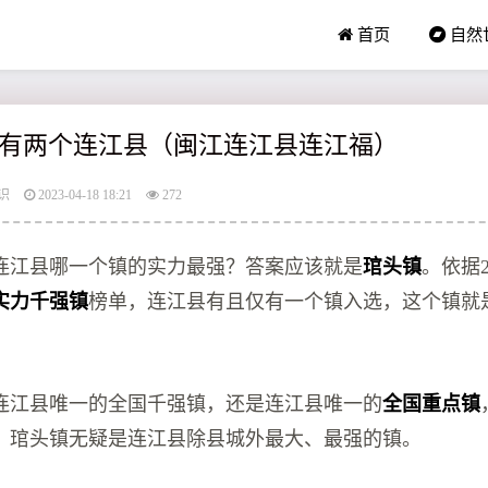
首页
自然
有两个连江县（闽江连江县连江福）
识
2023-04-18 18:21
272
连江县哪一个镇的实力最强？答案应该就是
琯头镇
。依据2
实力千强镇
榜单，连江县有且仅有一个镇入选，这个镇就
。
连江县唯一的全国千强镇，还是连江县唯一的
全国重点镇
，琯头镇无疑是连江县除县城外最大、最强的镇。