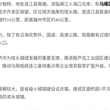
分独特，地处连江县南端，滨临闽江入海口北岸，和
马尾
经济开发区相望。区位得天独厚的琯头镇，是连江县距离
约10公里，距离福州市区约40公里。
利，除了有沿海优势外，国道、高速公路、铁路都有过境
入口。
济作为琯头镇域发展的重要支撑，推进粗芦岛工业园区建
，推动马尾船政连江基地重点等企业增资裂变扩能升级，
规模较大，是省级小城镇建设试点镇，建成区面积超5平
丽的滨水城镇。