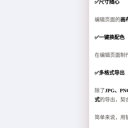
✅尺寸随心
编辑页面的
画
✅一键换配色
在编辑页面制
✅多格式导出
除了
JPG、PN
式
的导出，契
简单来说，用