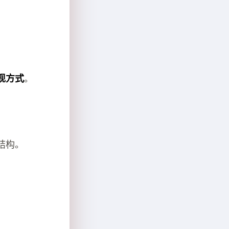
现方式
。
结构。