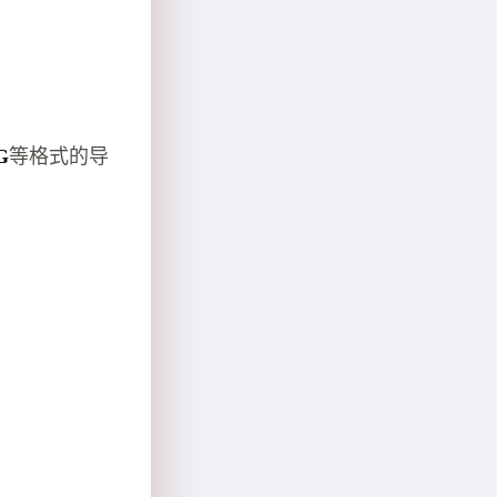
G
等格式的导
）