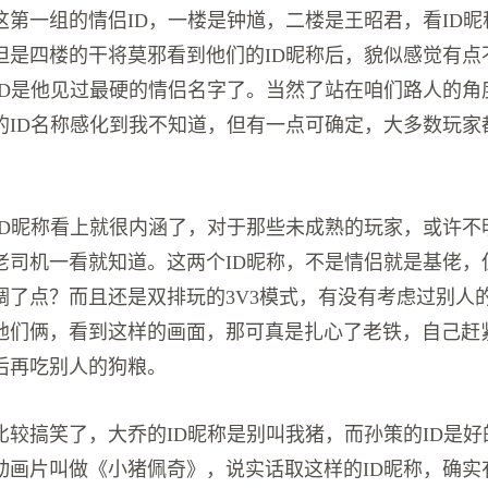
这第一组的情侣ID，一楼是钟馗，二楼是王昭君，看ID
但是四楼的干将莫邪看到他们的ID昵称后，貌似感觉有点
ID是他见过最硬的情侣名字了。当然了站在咱们路人的角
的ID名称感化到我不知道，但有一点可确定，大多数玩家
ID昵称看上就很内涵了，对于那些未成熟的玩家，或许不
老司机一看就知道。这两个ID昵称，不是情侣就是基佬，
调了点？而且还是双排玩的3V3模式，有没有考虑过别人
他们俩，看到这样的画面，那可真是扎心了老铁，自己赶
后再吃别人的狗粮。
比较搞笑了，大乔的ID昵称是别叫我猪，而孙策的ID是
动画片叫做《小猪佩奇》，说实话取这样的ID昵称，确实