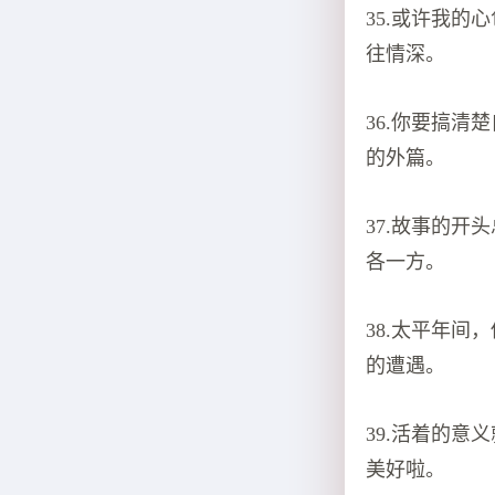
35.或许我
往情深。
36.你要搞
的外篇。
37.故事的
各一方。
38.太平年
的遭遇。
39.活着的
美好啦。