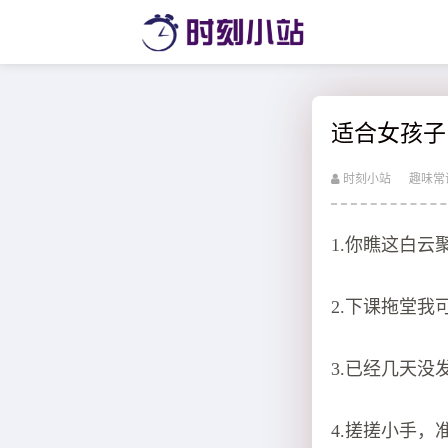
适合女孩子
时刻小站
趣味常
1.你瞧这白
2.下课拖堂
3.已经几天
4.搓搓小手