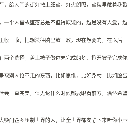
中独行，给人间的街灯撒上细盐，灯火朗照，盐粒里藏着我
么样，一个人借故堕落总是不值得原谅的，越是没有人爱，
往心里收一收，把想法往脑里放一放，现在想要的，在以后
来你有两个选择，盖上被子做你未完成的梦，掀开被子完成
多去争取别人抢不走的东西，比如思维，比如身材；比如脸蛋
的生活会一直完美，但无论什么时候都要眼看前方，满怀希
些用大嗓门企图压制世界的人，让全世界都安静下来听你小