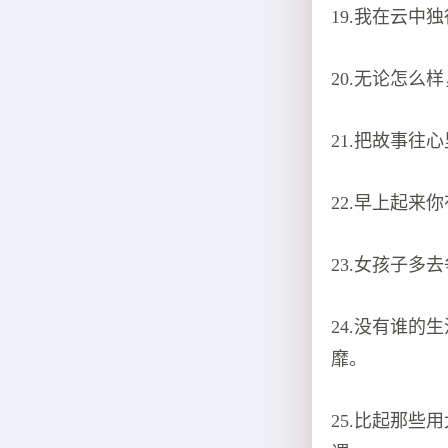
19.我在云
20.无论怎
21.把故事
22.早上起
23.女孩子
24.没有谁
靡。
25.比起那