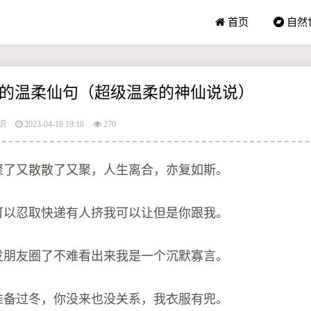
首页
自然
的温柔仙句（超级温柔的神仙说说）
识
2023-04-18 19:16
270
云聚了又散散了又聚，人生离合，亦复如斯。
我可以忍取快递有人挤我可以让但是你跟我。
没发朋友圈了不难看出来我是一个沉默寡言。
，准备过冬，你没来也没关系，我衣服有兜。