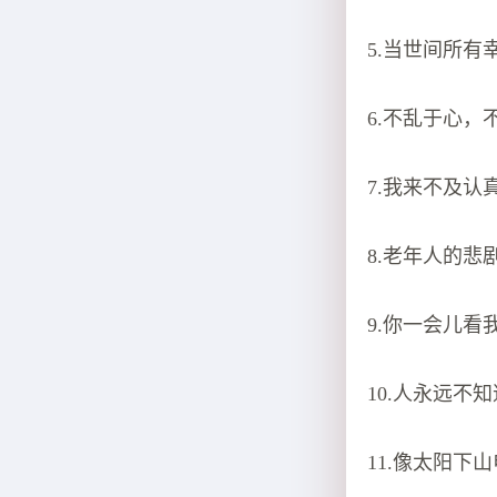
5.当世间所
6.不乱于心
7.我来不及
8.老年人的
9.你一会儿
10.人永远
11.像太阳