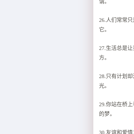
谓。
26.人们常
它。
27.生活总
方。
28.只有计
光。
29.你站在
的梦。
30.友谊和