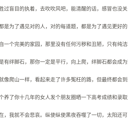
放弃胜过盲目的执着，去吹吹风吧，能清醒的话，感冒也没关
个题都是为了遇见对的人，对的每道题，都是为了遇见更好
魂来自一个完美的家园，那里没有任何污秽和丑陋，只有纯
上若是有绊脚石，那你一定是平行，向上爬，绊脚石都会成
路程就像爬山一样，看起来走了许多冤枉的路，但最终都会
让那个养了你十几年的女人发个朋友圈晒一下高考成绩和录
天还在，我就不会悲哀。纵使纵使黑夜吞噬了一切，太阳还