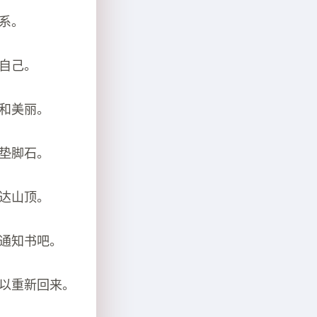
系。
的自己。
洁和美丽。
为垫脚石。
到达山顶。
取通知书吧。
可以重新回来。