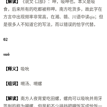
【解读】
《说文·口部》：呷，吸呷也。本义是吸
食，后来所有的吃都被称呷。南方吃货多，故此字在
方言中出现频率非常高，在湘、赣、川语中读qia；但
是很多人不知道它的写法，而以错误的恰字代替。
02
suō
【释义】
吸吮
【组词】
嗍汤、嗍螺
【解读】
南方人夜宵爱吃田螺，螺肉可以吸吮并用牙
签刺的称为嗍螺，但是和不少排挡把呷饭写成恰饭一