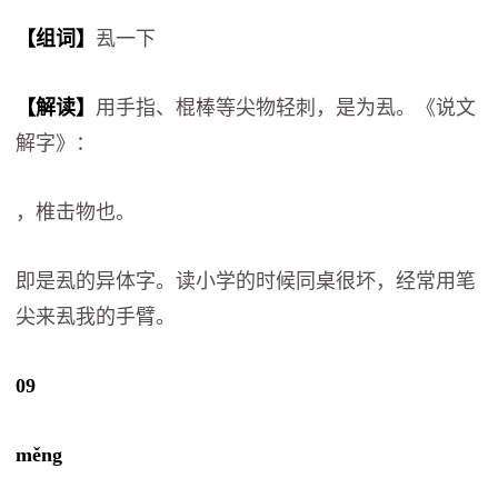
【组词】
厾一下
【解读】
用手指、棍棒等尖物轻刺，是为厾。《说文
解字》：
，椎击物也。
即是厾的异体字。读小学的时候同桌很坏，经常用笔
尖来厾我的手臂。
09
měng