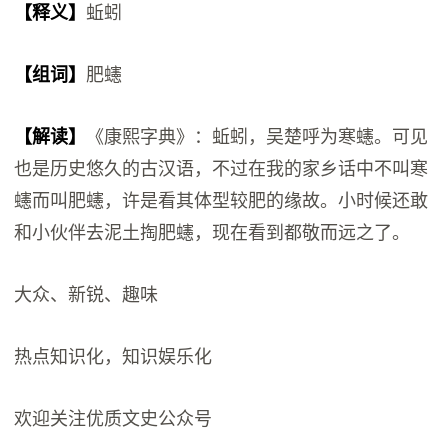
【释义】
蚯蚓
【组词】
肥䘆
【解读】
《康熙字典》：蚯蚓，吴楚呼为寒䘆。可见
也是历史悠久的古汉语，不过在我的家乡话中不叫寒
䘆而叫肥䘆，许是看其体型较肥的缘故。小时候还敢
和小伙伴去泥土掏肥䘆，现在看到都敬而远之了。
大众、新锐、趣味
热点知识化，知识娱乐化
欢迎关注优质文史公众号