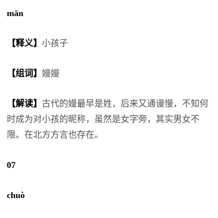
mān
【释义】
小孩子
【组词】
嫚嫚
【解读】
古代的嫚最早是姓，后来又通谩慢，不知何
时成为对小孩的昵称，虽然是女字旁，其实男女不
限。在北方方言也存在。
07
chuò