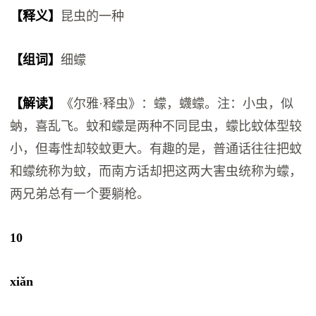
【释义】
昆虫的一种
【组词】
细蠓
【解读】
《尔雅·释虫》：蠓，蠛蠓。注：小虫，似
蚋，喜乱飞。蚊和蠓是两种不同昆虫，蠓比蚊体型较
小，但毒性却较蚊更大。有趣的是，普通话往往把蚊
和蠓统称为蚊，而南方话却把这两大害虫统称为蠓，
两兄弟总有一个要躺枪。
10
xiǎn