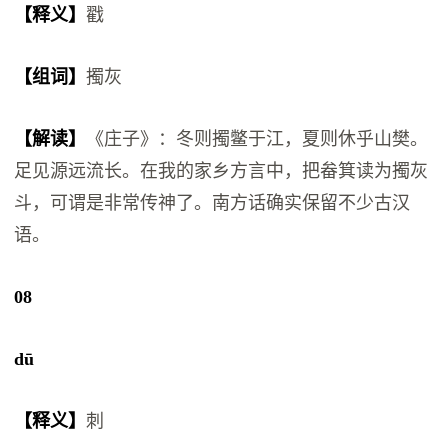
【释义】
戳
【组词】
擉灰
【解读】
《庄子》：冬则擉鳖于江，夏则休乎山樊。
足见源远流长。在我的家乡方言中，把畚箕读为擉灰
斗，可谓是非常传神了。南方话确实保留不少古汉
语。
08
dū
【释义】
刺