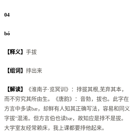
04
bó
【释义】
手拔
【组词】
挬出来
【解读】
《淮南子·览冥训》：挬拔其根,芜弃其本，
而不穷究其所由生。《唐韵》：音勃，拔也。此字在
方言中多读bæ，却鲜有人知其正确写法，容易和同义
字拔"混淆。但方言伯也读bæ，故知应是挬不是拔。
大学室友经常赖床，我上课都要挬他起来。