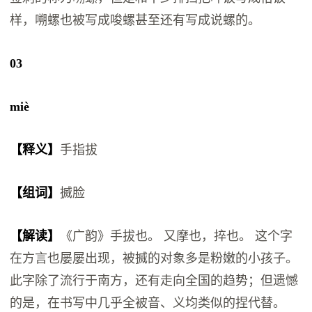
样，嗍螺也被写成唆螺甚至还有写成说螺的。
03
miè
【释义】
手指拔
【组词】
搣脸
【解读】
《广韵》手拔也。 又摩也，捽也。 这个字
在方言也屡屡出现，被搣的对象多是粉嫩的小孩子。
此字除了流行于南方，还有走向全国的趋势；但遗憾
的是，在书写中几乎全被音、义均类似的捏代替。