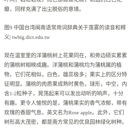
瓣，同样充满了出尘脱俗的意境。
图9 中国台湾闽南语常用词辞典关于莲雾的读音和释
义| twblg.dict.edu.tw
现在温室里的洋蒲桃树上花果同在，和旁边硕实累累
的蒲桃树相映成趣。洋蒲桃和蒲桃均为蒲桃属的植
物，它们花相似，白色，雄蕊极多；果实上的区分特
征明显。蒲桃的肉质果成熟时黄色，球形，中空，内
含1-2粒种子，晃荡起来可以发出动听的响声，十分
有趣。更令人愉悦的是，蒲桃果实的香气浓郁，带有
玫瑰的香甜气息，英文名为Rose apple。此外，它们
树形高大茂密，都是南方常见的优良园林绿化树种。