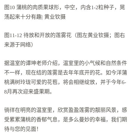
图10 蒲桃的肉质果球形，中空，内含1-2粒种子，晃
荡起来十分有趣| 黄业钦摄
图11-12 待放和开放的莲雾花（图左黄业钦摄；图右
来源于网络）
据温室的谭坤老师介绍，温室里的小气候和自然条件
不一样，现在结的莲雾是去年年底开的花。如今洋蒲
桃满树玲珑可爱的花苞，将会相继绽放，并于今年6-
8月再次迎来盛果期。
徜徉在明亮的温室里，欣赏盈盈莲雾的靓丽风景，感
受累累蒲桃的香郁气息，是多么曼妙的幸福，我们期
待与您的见面！