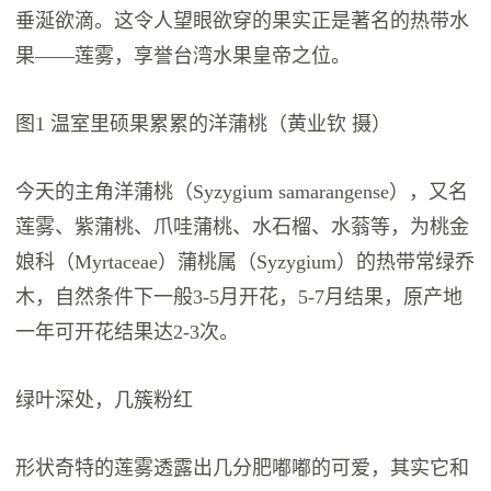
垂涎欲滴。这令人望眼欲穿的果实正是著名的热带水
果——莲雾，享誉台湾水果皇帝之位。
图1 温室里硕果累累的洋蒲桃（黄业钦 摄）
今天的主角洋蒲桃（Syzygium samarangense），又名
莲雾、紫蒲桃、爪哇蒲桃、水石榴、水蓊等，为桃金
娘科（Myrtaceae）蒲桃属（Syzygium）的热带常绿乔
木，自然条件下一般3-5月开花，5-7月结果，原产地
一年可开花结果达2-3次。
绿叶深处，几簇粉红
形状奇特的莲雾透露出几分肥嘟嘟的可爱，其实它和