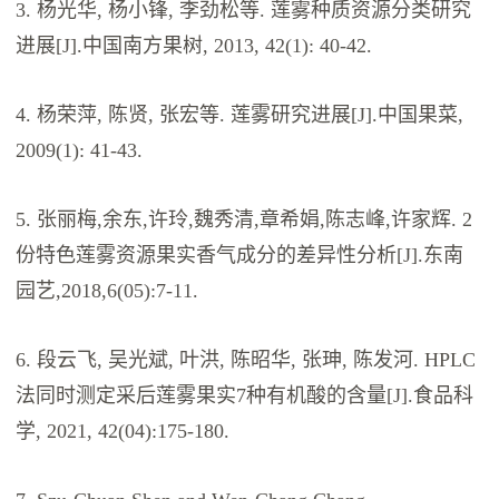
3. 杨光华, 杨小锋, 李劲松等. 莲雾种质资源分类研究
进展[J].中国南方果树, 2013, 42(1): 40-42.
4. 杨荣萍, 陈贤, 张宏等. 莲雾研究进展[J].中国果菜,
2009(1): 41-43.
5. 张丽梅,余东,许玲,魏秀清,章希娟,陈志峰,许家辉. 2
份特色莲雾资源果实香气成分的差异性分析[J].东南
园艺,2018,6(05):7-11.
6. 段云飞, 吴光斌, 叶洪, 陈昭华, 张珅, 陈发河. HPLC
法同时测定采后莲雾果实7种有机酸的含量[J].食品科
学, 2021, 42(04):175-180.