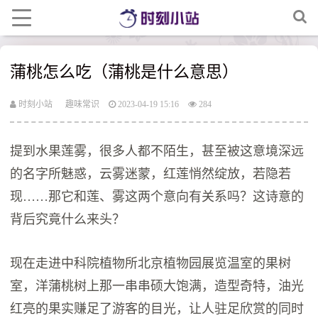
蒲桃怎么吃（蒲桃是什么意思）
时刻小站
趣味常识
2023-04-19 15:16
284
提到水果莲雾，很多人都不陌生，甚至被这意境深远
的名字所魅惑，云雾迷蒙，红莲悄然绽放，若隐若
现……那它和莲、雾这两个意向有关系吗？这诗意的
背后究竟什么来头？
现在走进中科院植物所北京植物园展览温室的果树
室，洋蒲桃树上那一串串硕大饱满，造型奇特，油光
红亮的果实赚足了游客的目光，让人驻足欣赏的同时