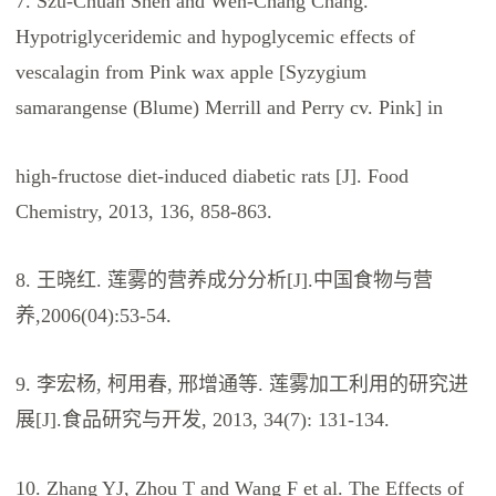
7. Szu-Chuan Shen and Wen-Chang Chang.
Hypotriglyceridemic and hypoglycemic effects of
vescalagin from Pink wax apple [Syzygium
samarangense (Blume) Merrill and Perry cv. Pink] in
high-fructose diet-induced diabetic rats [J]. Food
Chemistry, 2013, 136, 858-863.
8. 王晓红. 莲雾的营养成分分析[J].中国食物与营
养,2006(04):53-54.
9. 李宏杨, 柯用春, 邢增通等. 莲雾加工利用的研究进
展[J].食品研究与开发, 2013, 34(7): 131-134.
10. Zhang YJ, Zhou T and Wang F et al. The Effects of