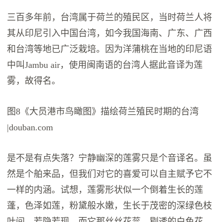
三百多年前，台湾属于荷兰的殖民区，当时荷兰人将
其从印尼引入中国台湾，如今我国海南、广东、广西
和台湾等地已广泛栽培。因为洋蒲桃在当地的印尼语
中叫Jambu air，使用闽南语的台湾人据此音译为莲
雾，故得名。
图8《大员港市鸟瞰图》描绘荷兰殖民时期的台湾
|douban.com
是不是有点失落？宁静幽深的莲雾只是个音译名。虽
然是个舶来品，但我们对它的喜爱可以自主赋予它不
一样的内涵。试想，莲雾形状似一个倒着生长的莲
蓬，色泽如莲，粉黛般水嫩，生长于茂密的深绿色枝
叶间，若隐若现，而它那丝丝花蕊，剔透的白色花