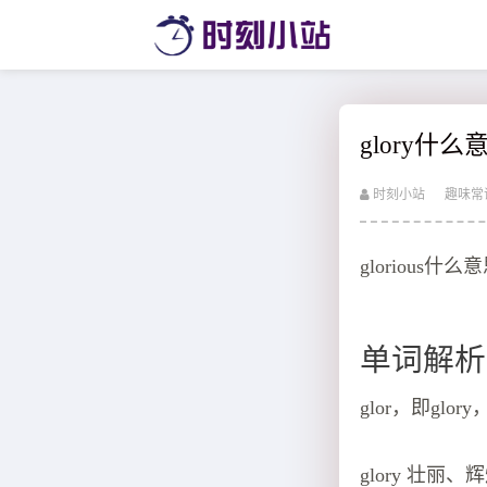
glory什
时刻小站
趣味常
glorious什么
单词解析
glor，即gl
glory 壮丽