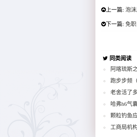
上一篇:
泡沫
下一篇:
免职
同类阅读
阿喀琉斯
跑步步频
老舍活了多
哈弗h6气
颗粒钓鱼
工商局机