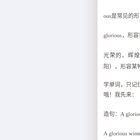
ous是常见的形容词后
glorious，形
光荣的、辉
阳），形容某
学单词，只记
哦！我先来：
造句：A glorious
A glorious wint