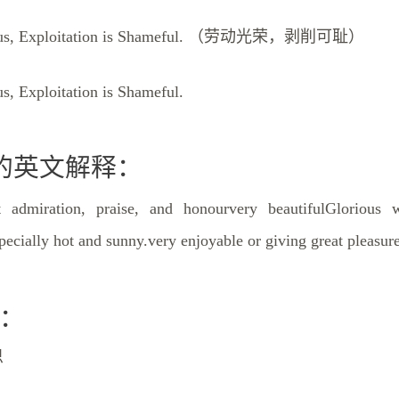
rious, Exploitation is Shameful. （劳动光荣，剥削可耻）
us, Exploitation is Shameful.
ous的英文解释：
t admiration, praise, and honourvery beautifulGlorious 
pecially hot and sunny.very enjoyable or giving great pleasur
：
思