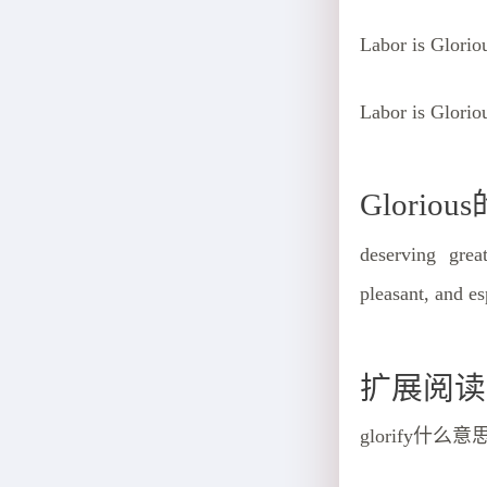
Labor is Glo
Labor is Glorio
Glori
deserving grea
pleasant, and es
扩展阅读
glorify什么意