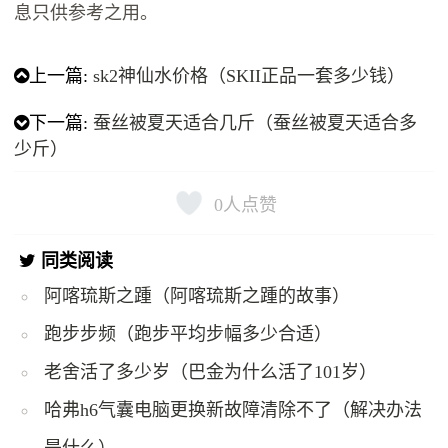
息只供参考之用。
上一篇:
sk2神仙水价格（SKII正品一套多少钱）
下一篇:
蚕丝被夏天适合几斤（蚕丝被夏天适合多
少斤）
0
人点赞
同类阅读
阿喀琉斯之踵（阿喀琉斯之踵的故事）
跑步步频（跑步平均步幅多少合适）
老舍活了多少岁（巴金为什么活了101岁）
哈弗h6气囊电脑更换新故障清除不了（解决办法