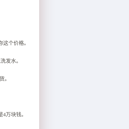
给你这个价格。
瓶洗发水。
批货。
是4万块钱。