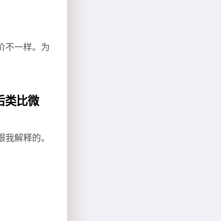
价不一样。为
后类比微
跟我解释的。