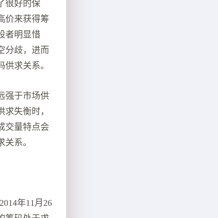
了很好的保
高价来获得筹
股者明显惜
空分歧，进而
码供求关系。
远强于市场供
供求失衡时，
成交量特点会
求关系。
14年11月26