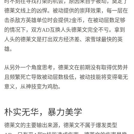
时不刻在寻找打架的机会，原因来自于被动，奠定了
德莱文线上的凶悍。被动提供的崇拜效果，每一层在
击杀敌方英雄单位时会提供2金币，在被动层数足够
的情况下，双方AD互换人头德莱文完全不亏。拿到
人头的德莱文是打出双方经济差、滚雪球最快的英
雄。
从另外一个角度思考，德莱文在前期没有取得优势并
且频繁死亡导致被动层数极低，被动技能将变得毫无
意义，从神技变为鸡肋。
​朴实无华，暴力美学
德莱文的主要输出来源，德莱文不属于爆发类型