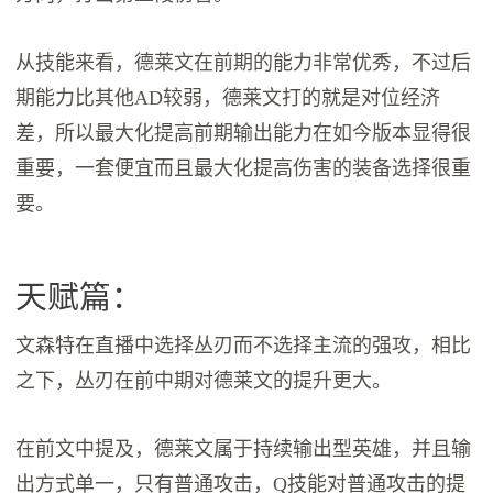
从技能来看，德莱文在前期的能力非常优秀，不过后
期能力比其他AD较弱，德莱文打的就是对位经济
差，所以最大化提高前期输出能力在如今版本显得很
重要，一套便宜而且最大化提高伤害的装备选择很重
要。
天赋篇：
文森特在直播中选择丛刃而不选择主流的强攻，相比
之下，丛刃在前中期对德莱文的提升更大。
在前文中提及，德莱文属于持续输出型英雄，并且输
出方式单一，只有普通攻击，Q技能对普通攻击的提