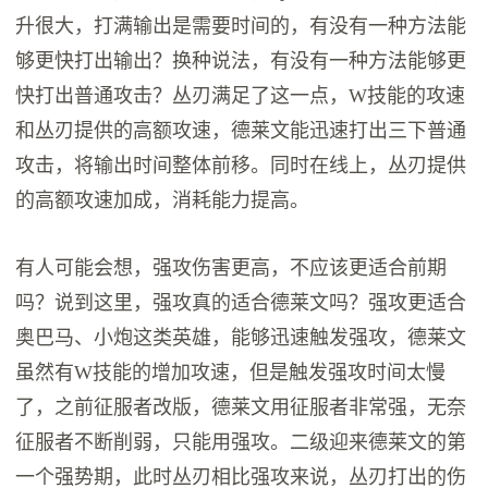
升很大，打满输出是需要时间的，有没有一种方法能
够更快打出输出？换种说法，有没有一种方法能够更
快打出普通攻击？丛刃满足了这一点，W技能的攻速
和丛刃提供的高额攻速，德莱文能迅速打出三下普通
攻击，将输出时间整体前移。同时在线上，丛刃提供
的高额攻速加成，消耗能力提高。
有人可能会想，强攻伤害更高，不应该更适合前期
吗？说到这里，强攻真的适合德莱文吗？强攻更适合
奥巴马、小炮这类英雄，能够迅速触发强攻，德莱文
虽然有W技能的增加攻速，但是触发强攻时间太慢
了，之前征服者改版，德莱文用征服者非常强，无奈
征服者不断削弱，只能用强攻。二级迎来德莱文的第
一个强势期，此时丛刃相比强攻来说，丛刃打出的伤