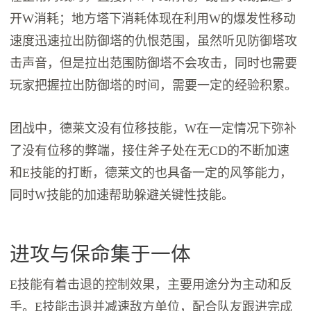
开W消耗；地方塔下消耗体现在利用W的爆发性移动
速度迅速拉出防御塔的仇恨范围，虽然听见防御塔攻
击声音，但是拉出范围防御塔不会攻击，同时也需要
玩家把握拉出防御塔的时间，需要一定的经验积累。
团战中，德莱文没有位移技能，W在一定情况下弥补
了没有位移的弊端，接住斧子处在无CD的不断加速
和E技能的打断，德莱文的也具备一定的风筝能力，
同时W技能的加速帮助躲避关键性技能。
进攻与保命集于一体
E技能有着击退的控制效果，主要用途分为主动和反
手。E技能击退并减速敌方单位，配合队友跟进完成