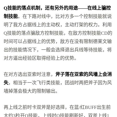
Q技能的落点机制，还有另外的用途——在线上骗控
制技能
。在下路对线中，比对方多一个控制技能就说
明了我方占据线上的主动权，主动打架的权力。利用
Q技能的落点骗敌方控制技能，在敌方控制技能CD的
时间可以占据线上的优势，敌方在没有限制德莱文输
出的技能情况下，一般会选择退出兵线等待技能，将
对方逼出经验区取得经验上的优势。
在对方选出亚索时注意，
斧子落在亚索的风墙上会消
失
，相当于一次飞行类技能，团战时两把斧子因为风
墙掉落会极大的限制输出。
再上线之前时卡双斧是好选择，在蓝/红BUFF出生前
大约3秒开Q技能，上线时Q技能刷新好，双斧上线1